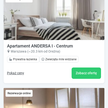
Apartament ANDERSA I - Centrum
Warszawa (~20.3 km od Oreżna)
Prywatna łazienka
Zwierzęta mile widziane
Pokaż ceny
Zobacz ofertę
Rezerwacje online