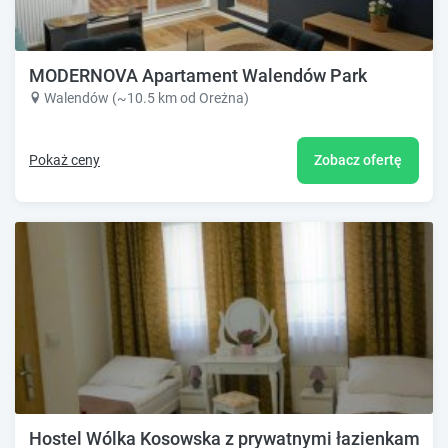
MODERNOVA Apartament Walendów Park
Walendów (~10.5 km od Oreżna)
Pokaż ceny
Zobacz ofertę
Hostel Wólka Kosowska z prywatnymi łazienkami