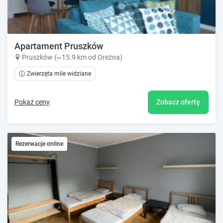
Apartament Pruszków
Pruszków (~15.9 km od Oreżna)
Zwierzęta mile widziane
Pokaż ceny
Zobacz ofertę
Rezerwacje online