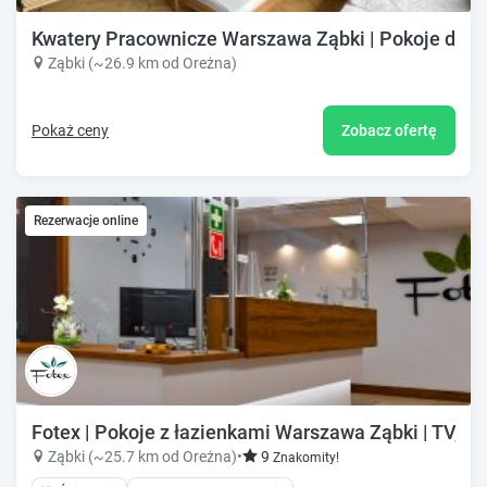
Kwatery Pracownicze Warszawa Ząbki | Pokoje dla
Ząbki (~26.9 km od Oreżna)
Pokaż ceny
Zobacz ofertę
Rezerwacje online
Fotex | Pokoje z łazienkami Warszawa Ząbki | TV, Wi
Ząbki (~25.7 km od Oreżna)
•
9
Znakomity!