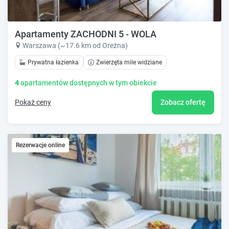
Apartamenty ZACHODNI 5 - WOLA
Warszawa (~17.6 km od Oreżna)
Prywatna łazienka
Zwierzęta mile widziane
4
apartamentów dostępnych w tym obiekcie
Pokaż ceny
Zobacz ofertę
Rezerwacje online