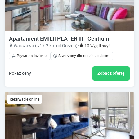
Apartament EMILII PLATER III - Centrum
Warszawa (~17.2 km od Oreżna)
•
10
Wyjątkowy!
Prywatna łazienka
Stworzony dla rodzin z dziećmi
Pokaż ceny
Zobacz ofertę
Rezerwacje online