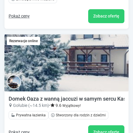
Pokaż ceny
Zobacz ofertę
Rezerwacje online
Domek Oaza z wanną jaccuzi w samym sercu Kaszub 
Gołubie (~14.5 km)
•
9.6
Wyjątkowy!
Prywatna łazienka
Stworzony dla rodzin z dziećmi
Pokaż ceny
Zobacz ofertę