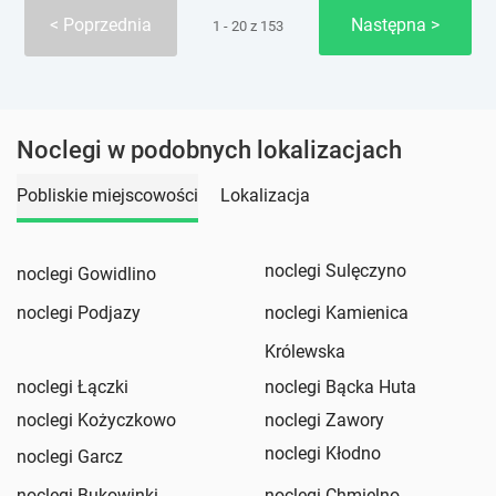
Poprzednia
Następna
1 - 20 z 153
Noclegi w podobnych lokalizacjach
Pobliskie miejscowości
Lokalizacja
noclegi Sulęczyno
noclegi Gowidlino
noclegi Podjazy
noclegi Kamienica
Królewska
noclegi Łączki
noclegi Bącka Huta
noclegi Kożyczkowo
noclegi Zawory
noclegi Kłodno
noclegi Garcz
noclegi Bukowinki
noclegi Chmielno