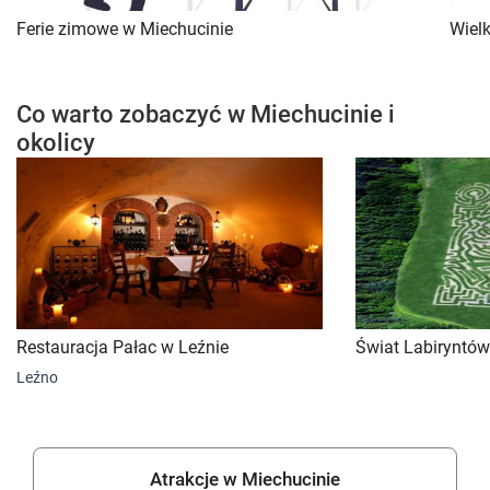
Ferie zimowe w Miechucinie
Wiel
Co warto zobaczyć w Miechucinie i
okolicy
Restauracja Pałac w Leźnie
Świat Labiryntów
Leźno
Atrakcje w Miechucinie