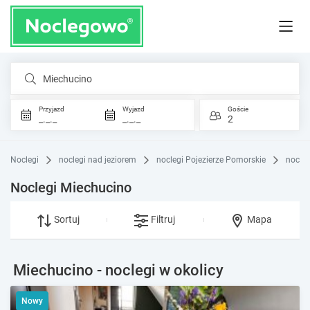
Miechucino
Przyjazd
Wyjazd
Goście
_._._
_._._
2
Noclegi
noclegi nad jeziorem
noclegi Pojezierze Pomorskie
nocleg
Noclegi Miechucino
Sortuj
Filtruj
Mapa
Miechucino - noclegi w okolicy
Nowy