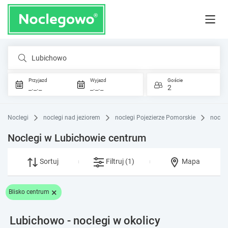
Lubichowo
Przyjazd
Wyjazd
Goście
_._._
_._._
2
Noclegi
noclegi nad jeziorem
noclegi Pojezierze Pomorskie
nocle
Noclegi w Lubichowie centrum
Sortuj
Filtruj
(1)
Mapa
×
Blisko centrum
Lubichowo - noclegi w okolicy