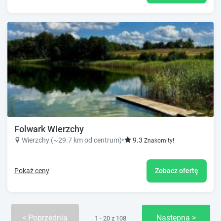
Folwark Wierzchy
Wierzchy (~29.7 km od centrum)
•
9.3
Znakomity!
Pokaż ceny
Zobacz ofertę
Poprzednia
Następna
1 - 20 z 108