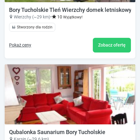
Bory Tucholskie Tleń Wierzchy domek letniskowy noc
Wierzchy (~29 km)
•
10
Wyjątkowy!
Stworzony dla rodzin
Pokaż ceny
Zobacz ofertę
Qubalonka Saunarium Bory Tucholskie
Karsin (~29.6 km)