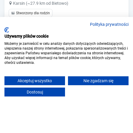
Karsin (~27.9 km od Bietowo)
Stworzony dla rodzin
Polityka prywatności
Pokaż ceny
Zobacz ofertę
Używamy plików cookie
Możemy je zamieścić w celu analizy danych dotyczących odwiedzających,
ulepszenia naszej strony internetowej, pokazania spersonalizowanych treści i
zapewnienia Państwu wspaniałego doświadczenia na stronie internetowej.
Poprzednia
Następna
Aby uzyskać więcej informacji na temat plików cookie, których używamy,
1 - 16 z 16
otwórz ustawienia.
Akceptuj wszystko
Nie zgadzam się
Noclegi w podobnych lokalizacjach
Dostosuj
Pobliskie miejscowości
noclegi Starogard Gdański
noclegi Radogoszcz
noclegi Skórcz
noclegi Osiek