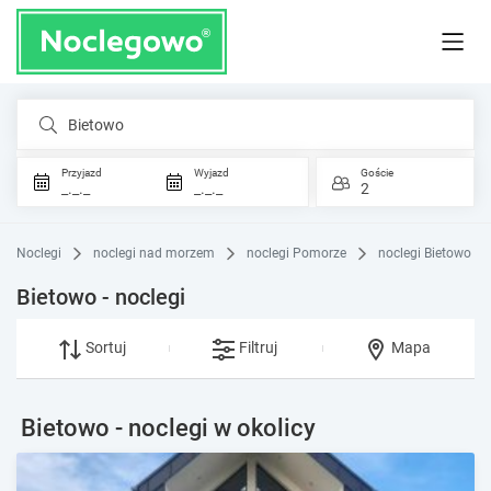
Bietowo
Przyjazd
Wyjazd
Goście
_._._
_._._
2
Noclegi
noclegi nad morzem
noclegi Pomorze
noclegi Bietowo
Bietowo - noclegi
Sortuj
Filtruj
Mapa
Bietowo - noclegi w okolicy