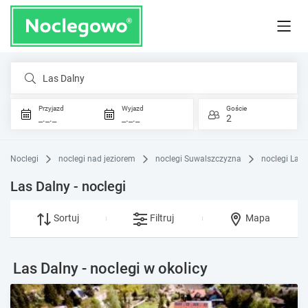
Las Dalny
Przyjazd
Wyjazd
Goście
_._._
_._._
2
Noclegi
noclegi nad jeziorem
noclegi Suwalszczyzna
noclegi Las 
Las Dalny - noclegi
Sortuj
Filtruj
Mapa
Las Dalny - noclegi w okolicy