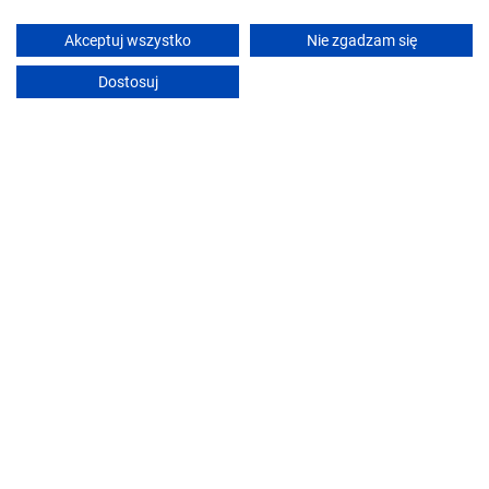
Akceptuj wszystko
Nie zgadzam się
Agroturystyka u Krystyny
Dostosuj
Augustów (~17.4 km od Las Dalny)
Śniadanie
Pokaż ceny
Zobacz ofertę
Rezerwacje online
Odpowiada ekspresowo