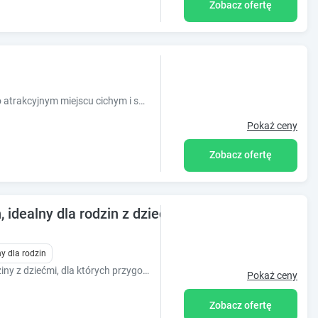
Zobacz ofertę
Willa Aniel.Obiekt położony jest w bardzo atrakcyjnym miejscu cichym i spokojnym, zaledwie 1000m do Parku Zdrojowego. Dzięki swemu położeniu zaledwie.
Pokaż ceny
Zobacz ofertę
dealny dla rodzin z dziećmi, agroturystyka
y dla rodzin
Szczególnie serdecznie zapraszamy rodziny z dziećmi, dla których przygotowaliśmy wygodne domki, duży teren do wypoczynku i zabawy (plac zabaw i inne).
Pokaż ceny
Zobacz ofertę