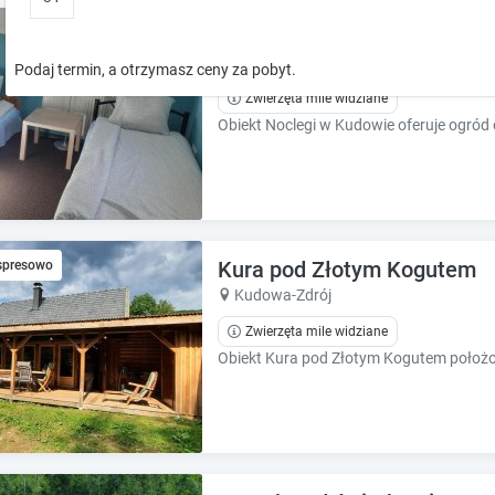
o
o
Noclegi w Kudowie
w
w
k
k
Kudowa-Zdrój
Podaj termin, a otrzymasz ceny za pobyt.
e
e
Zwierzęta mile widziane
y
y
t
t
o
o
i
i
n
n
t
t
e
e
Kura pod Złotym Kogutem
r
spresowo
r
a
a
Kudowa-Zdrój
c
c
Zwierzęta mile widziane
t
t
w
w
i
i
t
t
h
h
t
t
h
h