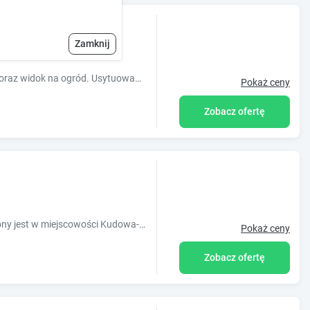
Zamknij
Obiekt Noclegi w Kudowie oferuje ogród oraz widok na ogród. Usytuowany jest on w miejscowości Kudowa-Zdrój. Odległość ważnych miejsc od obiekt
Pokaż ceny
Zobacz ofertę
Obiekt Kura pod Złotym Kogutem położony jest w miejscowości Kudowa-Zdrój i oferuje widok na góry. Odległość ważnych miejsc od obiektu: Błę
Pokaż ceny
Zobacz ofertę