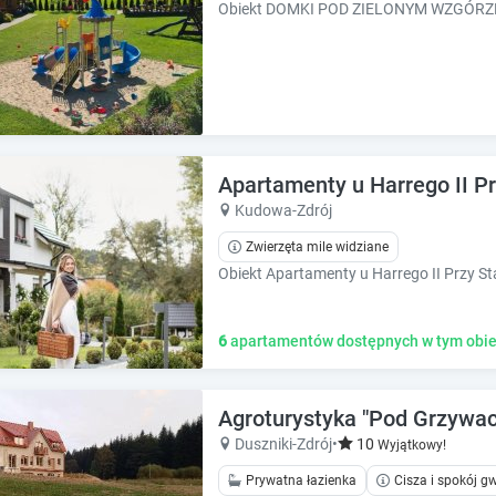
k
k
k
k
e
e
y
y
t
t
o
o
g
g
e
e
Apartamenty u Harrego II Pr
t
t
Kudowa-Zdrój
t
t
h
h
Zwierzęta mile widziane
e
e
k
k
e
e
y
y
6
apartamentów dostępnych w tym obie
b
b
o
o
a
a
Agroturystyka "Pod Grzywa
r
r
Duszniki-Zdrój
•
10
Wyjątkowy!
d
d
s
s
Prywatna łazienka
Cisza i spokój 