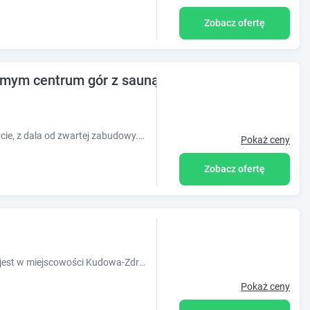
Zobacz ofertę
amym centrum gór z sauną
Obiekt jest samotnym domkiem na szczycie, z dala od zwartej zabudowy. Jesteście tylko Wy i przyroda, brak sąsiadów, pełna swoboda i piękne widoki.
Pokaż ceny
Zobacz ofertę
Obiekt Pokoje Gościnne Emilio położony jest w miejscowości Kudowa-Zdrój w regionie dolnośląskie i oferuje bezpłatne Wi-Fi, sprzęt do grillowa
Pokaż ceny