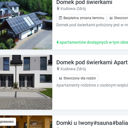
e
e
Domek pod świerkami
c
c
Kudowa-Zdrój
a
a
Bezpłatna zmiana terminu
Stworzon
l
l
e
e
n
n
d
d
4
apartamentów dostępnych w tym obie
a
a
r
r
a
a
n
n
Domek pod świerkami Apar
d
d
Kudowa-Zdrój
s
s
e
Stworzony dla rodzin
e
l
l
e
e
c
c
t
t
a
a
d
d
a
a
Domki u Iwony#sauna#balia
spresowo
t
t