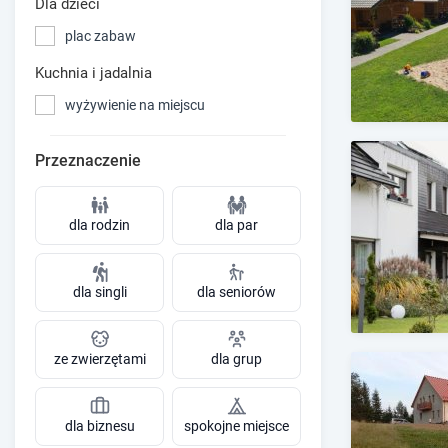
Dla dzieci
plac zabaw
Kuchnia i jadalnia
wyżywienie na miejscu
Przeznaczenie
dla rodzin
dla par
dla singli
dla seniorów
ze zwierzętami
dla grup
dla biznesu
spokojne miejsce