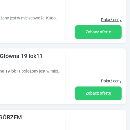
Obiekt Domki u Iwony#sauna#balia położony jest w miejscowości Kudowa-Zdrój w regionie dolnośląskie i oferuje bezpłatne Wi-Fi, plac zabaw, ogró
Pokaż ceny
Zobacz ofertę
ówna 19 lok11
Obiekt LAWENDOWE NOCOWANIE Główna 19 lok11 położony jest w miejscowości Kudowa-Zdrój i oferuje bezpłatne Wi-Fi oraz klimatyzację. Odległość
Pokaż ceny
Zobacz ofertę
ZGÓRZEM