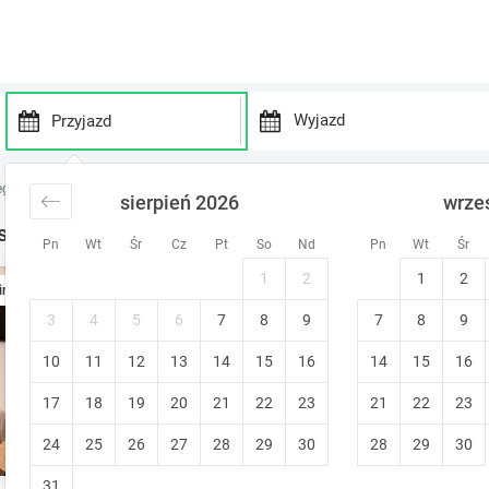
P
P
r
r
egi Kraj wschodnioczeski (Východočeský kraj)
sierpień 2026
wrze
e
e
s
s
st Minute w Kraj wschodnioczeski
Pn
Wt
Śr
Cz
Pt
So
Nd
Pn
Wt
Śr
s
s
t
t
1
2
1
2
Dębowa
ine
h
h
e
e
Kudowa-Zdrój
•
10
3
4
5
6
7
8
9
7
8
9
Wyjątkowy!
d
d
Prywatna łazienka
Idealny dla par
10
11
12
13
14
15
o
16
14
15
16
o
w
w
17
18
19
20
21
22
23
21
22
23
n
n
a
a
24
25
26
27
28
29
30
28
29
30
4
apartamentów dostępnych w tym obie
r
r
r
r
31