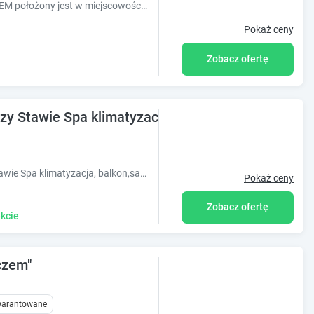
Obiekt DOMKI POD ZIELONYM WZGÓRZEM położony jest w miejscowości Kudowa-Zdrój i oferuje ogród, sprzęt do grillowania oraz bezpłatne Wi-Fi. Goś
Pokaż ceny
Zobacz ofertę
zy Stawie Spa klimatyzacja,balkon,sauna , balia, o
Obiekt Apartamenty u Harrego II Przy Stawie Spa klimatyzacja, balkon,sauna, balia, ogród, parking położony jest w miejscowości Kudowa-Zdrój i ofe
Pokaż ceny
Zobacz ofertę
kcie
czem"
gwarantowane