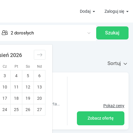
Dodaj
Zaloguj się
Szukaj
sień 2026
Sortuj
Cz
Pt
So
Nd
3
4
5
6
10
11
12
13
17
18
19
20
"Apartamenty La Villa" to kompleks 14 komfortowo urządzonych apartamentów od 2 do 7 osobowych.
Pokaż ceny
24
25
26
27
Zobacz ofertę
kcie