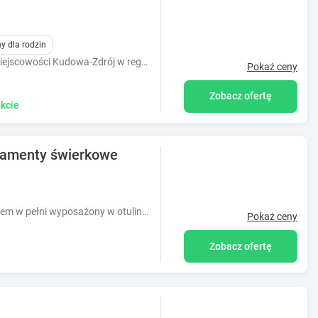
y dla rodzin
Domek pod świerkami położony jest w miejscowości Kudowa-Zdrój w regionie dolnośląskie i oferuje bezpłatne Wi-Fi, plac zabaw, ogród oraz parking.
Pokaż ceny
Zobacz ofertę
kcie
tamenty świerkowe
Apartamenty rodzinne z osobnym wejściem w pełni wyposażony w otulinie Parku Zdrojowego.
Pokaż ceny
Zobacz ofertę