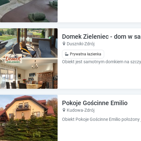
e
e
s
s
.
.
Domek Zieleniec - dom w s
Duszniki-Zdrój
Prywatna łazienka
Pokoje Gościnne Emilio
Kudowa-Zdrój