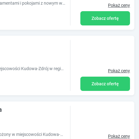
Pod Grzywaczem to nowy obiekt z apartamentami i pokojami z nowym wyposażeniem. W każdym pokoju łazienka i aneks kuchenny. Do dyspozycji gości: sala z
Pokaż ceny
Zobacz ofertę
Obiekt Dworek Leśny położony jest w miejscowości Kudowa-Zdrój w regionie dolnośląskie i oferuje bezpłatne Wi-Fi,basen, tarasy, oraz bezpłatny parking.
Pokaż ceny
Zobacz ofertę
a
Obiekt Apartamenty Gościnne Idylla, położony w miejscowości Kudowa-Zdrój, oferuje balkon oraz bezpłatne Wi-Fi. Odległość ważnych miejsc od o
Pokaż ceny