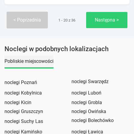
Poprzednia
Następna
1 - 20 z 36
Noclegi w podobnych lokalizacjach
Pobliskie miejscowości
noclegi Swarzędz
noclegi Poznań
noclegi Kobylnica
noclegi Luboń
noclegi Kicin
noclegi Grobla
noclegi Gruszczyn
noclegi Owińska
noclegi Bolechówko
noclegi Suchy Las
noclegi Kamińsko
noclegi Ławica