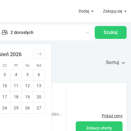
Dodaj
Zaloguj się
Szukaj
sień 2026
Sortuj
Cz
Pt
So
Nd
3
4
5
6
10
11
12
13
kami, TV, WIFI
17
18
19
20
24
25
26
27
W naszej ofercie znajdziecie Państwo tanio i bardzo komfortowo urządzone pokoje z łazienkami, TV, WIFI, grillem, 3 kuchnie, plac zabaw, parking
Pokaż ceny
Zobacz ofertę