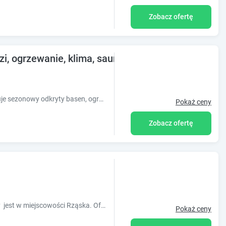
Zobacz ofertę
i, ogrzewanie, klima, sauna, blisko lasu.
Obiekt Glamping Pogorzany - Jurty oferuje sezonowy odkryty basen, ogród oraz różne opcje zakwaterowania, w których zapewniono klimatyzację, taras
Pokaż ceny
Zobacz ofertę
Obiekt Dom Nad Stawem zlokalizowany jest w miejscowości Rząska. Oferujemy duży, klasycznie urzadzony apartament z bezpłatnym WiFi, tarasem, komi
Pokaż ceny