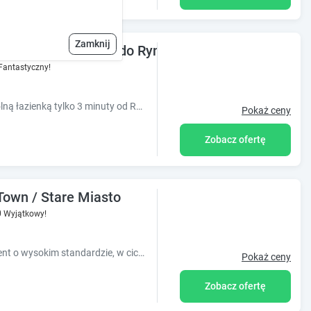
Zamknij
ne w centrum | 400m do Rynku Głównego, blisko Wa
Fantastyczny!
Przestronne pokoje z prywatną lub wspólną łazienką tylko 3 minuty od Rynku Głównego. Doskonała opcja dla rodzin z dziećmi. Świetna miejscówka dla grup
Pokaż ceny
Zobacz ofertę
 Town / Stare Miasto
0
Wyjątkowy!
Nowy, luksusowo wyposażony apartament o wysokim standardzie, w cichej lokalizacji, w centrum Krakowa. Zaledwie 10 minut od Rynku Głównego.
Pokaż ceny
Zobacz ofertę