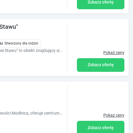
Zobacz ofertę
 Stawu"
Stworzony dla rodzin
Agroturystyka i Pokoje Gościnne "W Dolinie Stawu" to obiekt znajdujący się w miejscowości Zdzięsławice tylko kilka kilometrów od Krakowa.
Pokaż ceny
Zobacz ofertę
Obiekt Margerita, usytuowany w miejscowości Modlnica, oferuje centrum fitness, bezpłatny prywatny parking, ogród oraz taras. Odległość ważnych
Pokaż ceny
Zobacz ofertę