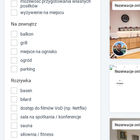
możliwość przygotowania własnych
Rezerwacje onl
posiłków
wyżywienie na miejscu
Na zewnątrz
balkon
grill
miejsce na ognisko
ogród
parking
Rezerwacje onl
Rozrywka
basen
bilard
dostęp do filmów VoD (np. Netflix)
sala na spotkania / konferencje
Rezerwacje onl
sauna
siłownia / fitness