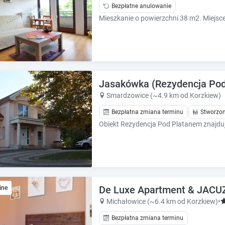
k
k
Bezpłatne anulowanie
k
k
e
e
y
y
t
t
o
o
g
g
e
e
Jasakówka (Rezydencja Po
t
t
Smardzowice (~4.9 km od Korzkiew)
t
t
h
h
Bezpłatna zmiana terminu
Stworzon
e
e
k
k
e
e
y
y
b
b
o
o
a
a
De Luxe Apartment & JACU
ine
r
r
Michałowice (~6.4 km od Korzkiew)
•
d
d
s
s
Bezpłatna zmiana terminu