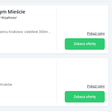
rym Mieście
0
Wyjątkowy!
Oferujemy do wynajęcia apartamenty w sercu Krakowa -zaledwie 300m od Rynku Głównego. Mieszkania idealnie nadają się dla par jak i rodzin. Zapraszamy!
Pokaż ceny
Zobacz ofertę
of Kraków
Pokaż ceny
Zobacz ofertę