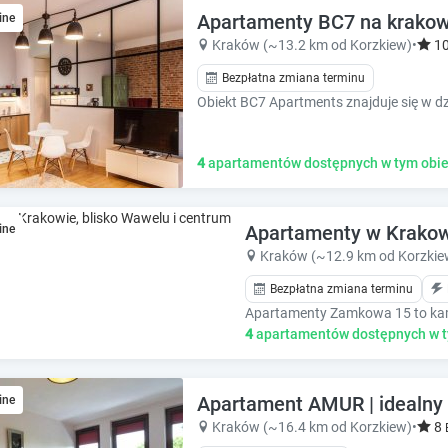
e
e
Apartamenty BC7 na krakow
ine
.
.
Kraków (~13.2 km od Korzkiew)
•
1
P
P
Bezpłatna zmiana terminu
r
r
e
e
s
s
s
s
4
apartamentów dostępnych w tym obie
t
t
h
h
e
e
q
q
Apartamenty w Krakowi
ine
u
u
Kraków (~12.9 km od Korzkie
e
e
s
Bezpłatna zmiana terminu
s
t
t
i
i
4
apartamentów dostępnych w t
o
o
n
n
m
m
Apartament AMUR | idealny d
ine
a
a
Kraków (~16.4 km od Korzkiew)
•
8
r
r