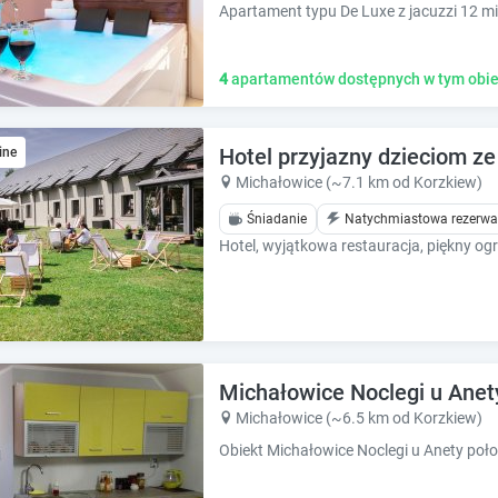
h
h
o
o
r
r
t
t
4
apartamentów dostępnych w tym obie
c
c
u
u
t
t
Hotel przyjazny dzieciom ze
ine
s
s
Michałowice (~7.1 km od Korzkiew)
f
f
o
o
Śniadanie
Natychmiastowa rezerwa
r
r
c
c
h
h
a
a
n
n
g
g
i
i
Michałowice Noclegi u Anet
n
n
Michałowice (~6.5 km od Korzkiew)
g
g
d
d
a
a
t
t