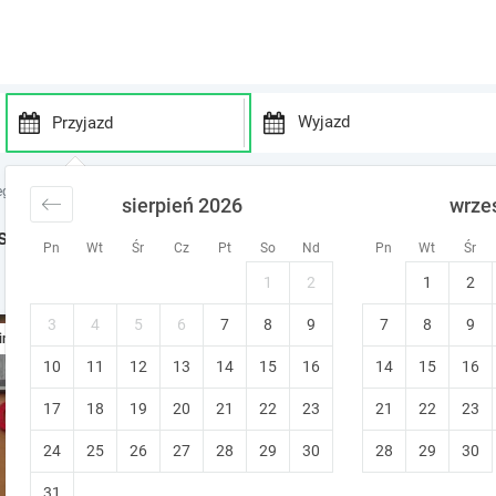
P
P
r
r
egi Małopolska
noclegi Korzkiew
sierpień 2026
wrze
e
e
s
s
st Minute w Korzkiewie
Pn
Wt
Śr
Cz
Pt
So
Nd
Pn
Wt
Śr
s
s
t
t
1
2
1
2
 noclegi w okolicy
h
h
e
e
3
4
5
6
7
8
9
7
8
9
Komfortowe pokoje z łazien
ine
d
d
10
11
12
13
14
15
o
16
14
15
16
o
Młoszowa (~28.4 km od Korzkiew)
w
w
Bezpłatne anulowanie
17
18
19
20
21
22
23
21
22
23
n
n
a
a
24
25
26
27
28
29
30
28
29
30
r
r
r
r
31