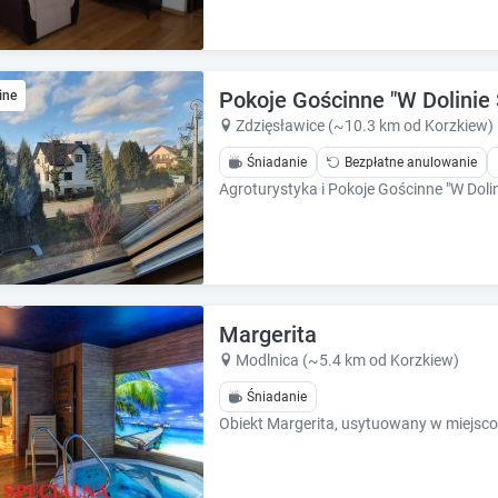
Pokoje Gościnne "W Dolinie
ine
Zdzięsławice (~10.3 km od Korzkiew)
Śniadanie
Bezpłatne anulowanie
Margerita
Modlnica (~5.4 km od Korzkiew)
Śniadanie