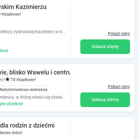
skim Kazimierzu
0
Wyjątkowy!
Obiekt BC7 Apartments znajduje się w dzielnicy żydowskiej Kazimierz w Krakowie, 600 metrów od Wawelu.
Pokaż ceny
Zobacz ofertę
kcie
e, blisko Wawelu i centrum
w)
•
10
Wyjątkowy!
Pokaż ceny
Natychmiastowa rezerwacja
Apartamenty Zamkowa 15 to kamienica, w której mieści się dziesięć wyjątkowych, w pełni wyposażonych i klimatyzowanych mieszkań.
Zobacz ofertę
ym obiekcie
la rodzin z dziećmi
Bardzo dobry!