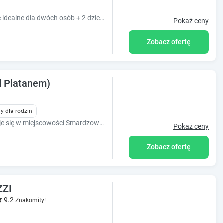
Mieszkanie o powierzchni 38 m2. Miejsce idealne dla dwóch osób + 2 dzieci. W pełni wyposażone pokój z klimatyzacją, kuchnia, łazienka
Pokaż ceny
Zobacz ofertę
d Platanem)
y dla rodzin
Obiekt Rezydencja Pod Platanem znajduje się w miejscowości Smardzowice i oferuje bezpłatne Wi-Fi, bezpłatny prywatny parking oraz widok na ogród.
Pokaż ceny
Zobacz ofertę
ZZI
9.2
Znakomity!