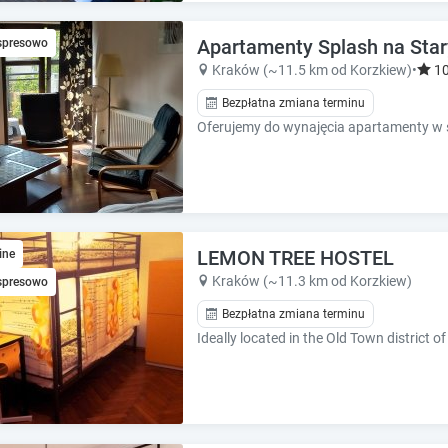
e
e
c
c
Apartamenty Splash na Sta
a
spresowo
a
l
l
Kraków (~11.5 km od Korzkiew)
•
1
e
e
Bezpłatna zmiana terminu
n
n
d
d
a
a
r
r
a
a
n
n
d
d
s
LEMON TREE HOSTEL
s
ine
e
e
Kraków (~11.3 km od Korzkiew)
spresowo
l
l
Bezpłatna zmiana terminu
e
e
c
Ideally located in the Old Town district 
c
t
t
a
a
d
d
a
a
t
t