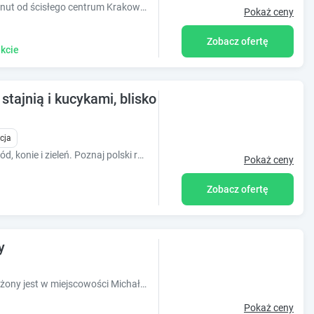
Apartament typu De Luxe z jacuzzi 12 minut od ścisłego centrum Krakowa. Cicha, spokojna dzielnica z zabudową rezydencji w najbliższym sąsiedztwie.
Pokaż ceny
Zobacz ofertę
kcie
 stajnią i kucykami, blisko Krakowa
cja
Hotel, wyjątkowa restauracja, piękny ogród, konie i zieleń. Poznaj polski relaks w nowoczesnym wydaniu.
Pokaż ceny
Zobacz ofertę
y
Obiekt Michałowice Noclegi u Anety położony jest w miejscowości Michałowice i oferuje widok na ogród. Odległość ważnych miejsc od obiektu: P
Pokaż ceny