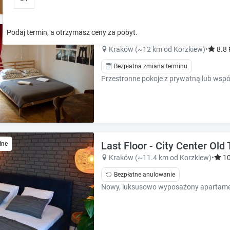
o
o
w
w
k
k
Podaj termin, a otrzymasz ceny za pobyt.
Trzy Kafki | Pokoje Gościn
e
e
y
y
Kraków (~12 km od Korzkiew)
•
8.8
t
t
Bezpłatna zmiana terminu
o
o
i
i
n
n
t
t
e
e
r
r
a
a
Last Floor - City Center Old
ine
c
c
t
t
Kraków (~11.4 km od Korzkiew)
•
1
w
w
Bezpłatne anulowanie
i
i
t
t
h
h
t
t
h
h