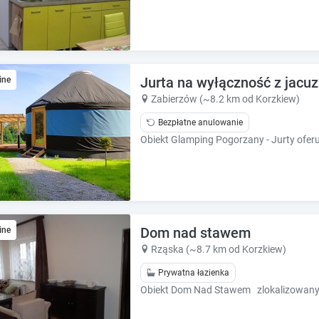
e
e
s
s
.
.
Jurta na wyłączność z jacuzz
ine
Zabierzów (~8.2 km od Korzkiew)
Bezpłatne anulowanie
Dom nad stawem
ine
Rząska (~8.7 km od Korzkiew)
Prywatna łazienka