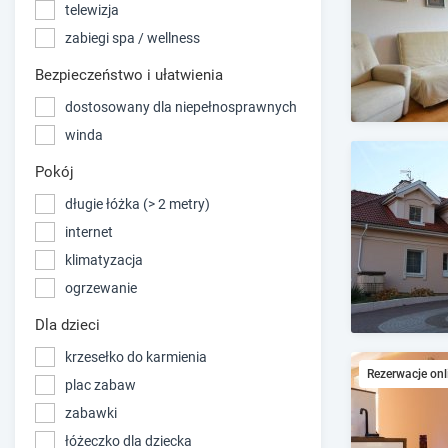
telewizja
zabiegi spa / wellness
Bezpieczeństwo i ułatwienia
dostosowany dla niepełnosprawnych
winda
Pokój
długie łóżka (> 2 metry)
internet
klimatyzacja
ogrzewanie
Dla dzieci
krzesełko do karmienia
Rezerwacje onl
plac zabaw
zabawki
łóżeczko dla dziecka