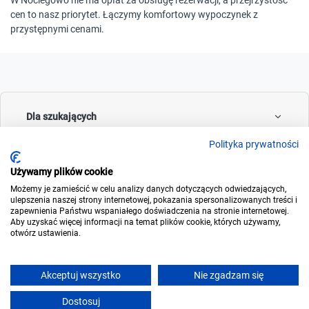
W Noclegowo nie ma opłat za obsługę rezerwacji, a przejrzystość
cen to nasz priorytet. Łączymy komfortowy wypoczynek z
przystępnymi cenami.
Dla szukających
Polityka prywatności
Używamy plików cookie
Dla wynajmujących
Możemy je zamieścić w celu analizy danych dotyczących odwiedzających,
ulepszenia naszej strony internetowej, pokazania spersonalizowanych treści i
zapewnienia Państwu wspaniałego doświadczenia na stronie internetowej.
Aby uzyskać więcej informacji na temat plików cookie, których używamy,
otwórz ustawienia.
O noclegowo
Akceptuj wszystko
Nie zgadzam się
Dostosuj
© 2006-2026
Noclegowo.pl