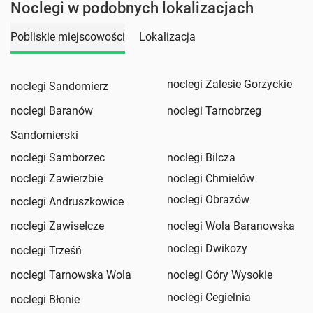
Noclegi w podobnych lokalizacjach
Pobliskie miejscowości
Lokalizacja
noclegi Zalesie Gorzyckie
noclegi Sandomierz
noclegi Baranów
noclegi Tarnobrzeg
Sandomierski
noclegi Samborzec
noclegi Bilcza
noclegi Zawierzbie
noclegi Chmielów
noclegi Obrazów
noclegi Andruszkowice
noclegi Zawisełcze
noclegi Wola Baranowska
noclegi Dwikozy
noclegi Trześń
noclegi Tarnowska Wola
noclegi Góry Wysokie
noclegi Cegielnia
noclegi Błonie