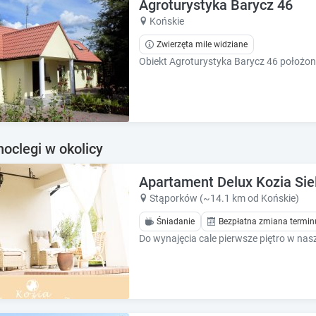
e
e
Agroturystyka Barycz 46
c
c
Końskie
a
a
Zwierzęta mile widziane
l
l
e
e
n
n
d
d
a
a
r
r
a
a
noclegi w okolicy
n
n
d
d
s
Apartament Delux Kozia Sie
s
e
e
Stąporków (~14.1 km od Końskie)
l
l
Śniadanie
Bezpłatna zmiana termin
e
e
c
c
t
t
a
a
d
d
a
a
t
t