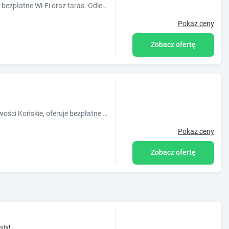
Obiekt Apartament Gimnazjalna Luxury oferuje bezpłatne Wi-Fi oraz taras. Odległość ważnych miejsc od obiektu: Pałac Biskupów Krakowskich – 48 km, Dąb Bartek – 41 km. Odległość ważnych ...
Pokaż ceny
Zobacz ofertę
Obiekt Hostel Centrum, usytuowany w miejscowości Końskie, oferuje bezpłatne Wi-Fi oraz bezpłatny prywatny parking. Odległość ważnych miejsc od obiektu: Pałac Biskupów Krakowskich – 48 km.
Pokaż ceny
Zobacz ofertę
ity!