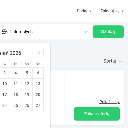
Dodaj
Zaloguj się
Szukaj
sień 2026
Sortuj
Cz
Pt
So
Nd
3
4
5
6
10
11
12
13
17
18
19
20
Pokaż ceny
24
25
26
27
Zobacz ofertę