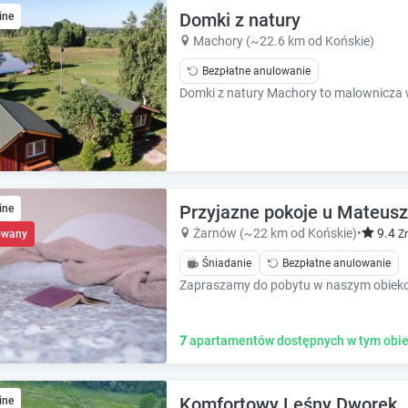
e
e
Domki z natury
ine
.
.
Machory (~22.6 km od Końskie)
P
P
Bezpłatne anulowanie
r
r
e
e
s
s
s
s
t
t
h
h
e
e
q
q
Przyjazne pokoje u Mateus
ine
u
u
Żarnów (~22 km od Końskie)
•
9.4
owany
Z
e
e
s
Śniadanie
Bezpłatne anulowanie
s
t
t
i
i
o
o
n
7
apartamentów dostępnych w tym obie
n
m
m
a
a
r
r
Komfortowy Leśny Dworek
ine