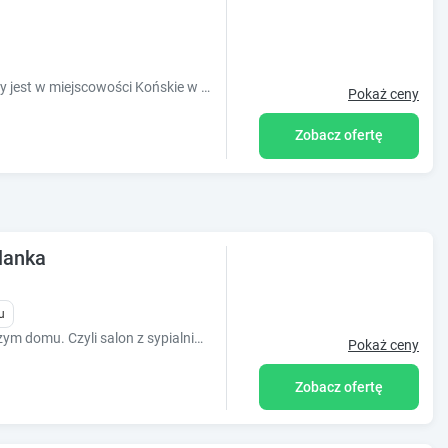
Obiekt Agroturystyka Barycz 46 położony jest w miejscowości Końskie w regionie świętokrzyskie i oferuje bezpłatne Wi-Fi, plac zabaw, ogród ora
Pokaż ceny
Zobacz ofertę
lanka
u
Do wynajęcia cale pierwsze piętro w naszym domu. Czyli salon z sypialnią + dwa tarasy z pięknymi widokami.
Pokaż ceny
Zobacz ofertę