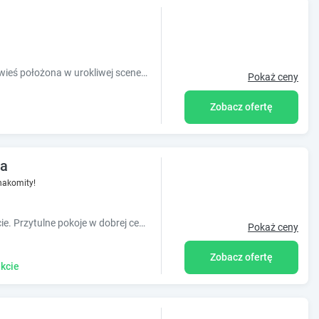
Domki z natury Machory to malownicza wieś położona w urokliwej scenerii województwa świętokrzyskiego,
Pokaż ceny
Zobacz ofertę
za
nakomity!
Zapraszamy do pobytu w naszym obiekcie. Przytulne pokoje w dobrej cenie.
Pokaż ceny
Zobacz ofertę
kcie