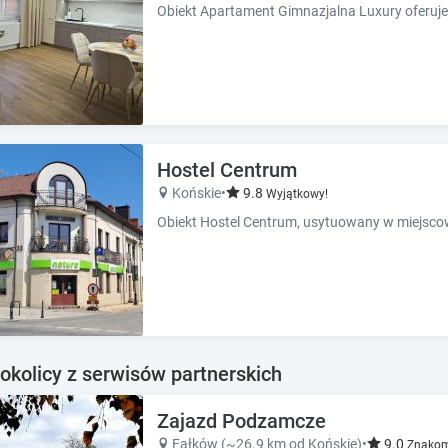
Hostel Centrum
Końskie
•
9.8
Wyjątkowy!
okolicy z serwisów partnerskich
Zajazd Podzamcze
Fałków (~26.9 km od Końskie)
•
9.0
Znakom