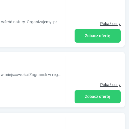
Pokoje 2 i 4 osobowe w spokojnej okolicy wśród natury. Organizujemy: przyjęcia okolicznościowe, kuligi, biesiady świętokrzyskie.
Pokaż ceny
Zobacz ofertę
Obiekt dom Bartków kielce położony jest w miejscowości Zagnańsk w regionie świętokrzyskie i oferuje bezpłatne Wi-Fi, plac zabaw, ogród oraz b
Pokaż ceny
Zobacz ofertę