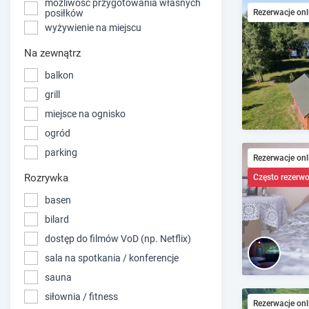
możliwość przygotowania własnych
Rezerwacje onl
posiłków
wyżywienie na miejscu
Na zewnątrz
balkon
grill
miejsce na ognisko
ogród
parking
Rezerwacje onl
Rozrywka
Często rezerw
basen
bilard
dostęp do filmów VoD (np. Netflix)
sala na spotkania / konferencje
sauna
siłownia / fitness
Rezerwacje onl