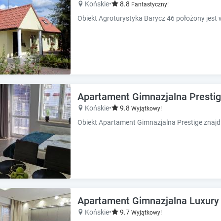
Końskie
•
8.8
Fantastyczny!
e
e
s
s
.
.
Apartament Gimnazjalna Presti
Końskie
•
9.8
Wyjątkowy!
Apartament Gimnazjalna Luxury
Końskie
•
9.7
Wyjątkowy!