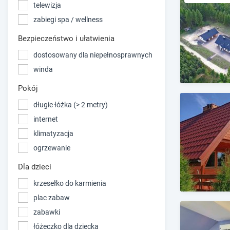
telewizja
zabiegi spa / wellness
Bezpieczeństwo i ułatwienia
dostosowany dla niepełnosprawnych
winda
Pokój
długie łóżka (> 2 metry)
internet
klimatyzacja
ogrzewanie
Dla dzieci
krzesełko do karmienia
plac zabaw
zabawki
łóżeczko dla dziecka