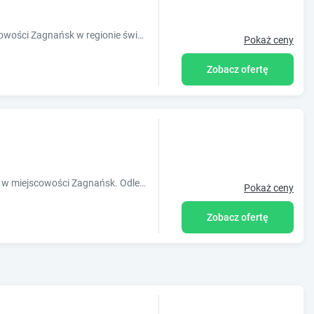
Obiekt Abies Villa położony jest w miejscowości Zagnańsk w regionie świętokrzyskie i oferuje bezpłatne Wi-Fi, plac zabaw, sezonowy odkryty base
Pokaż ceny
Zobacz ofertę
Obiekt Kongres Czarownic położony jest w miejscowości Zagnańsk. Odległość ważnych miejsc od obiektu: Świętokrzyski Park Narodowy.
Pokaż ceny
Zobacz ofertę