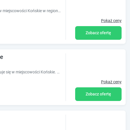
Obiekt Agroturystyka Barycz 46 położony jest w miejscowości Końskie w regionie świętokrzyskie i oferuje bezpłatne Wi-Fi, plac zabaw, ogród oraz bezpłatny prywatny parking. Odległość ważny...
Pokaż ceny
Zobacz ofertę
ge
Obiekt Apartament Gimnazjalna Prestige znajduje się w miejscowości Końskie. Odległość ważnych miejsc od obiektu: Pałac Biskupów Krakowskich – 47 km, Dąb Bartek – 41 km, Targi Kielce – ...
Pokaż ceny
Zobacz ofertę