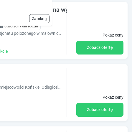
komfortowo, łazienka na wyłączność
Zamknij
Stworzony dla rodzin
Zapraszamy serdecznie do naszego pensjonatu położonego w malowniczej miejscowości! Dezynfekcja pokoi!
Pokaż ceny
Zobacz ofertę
kcie
Obiekt Hostel ELDORADO znajduje się w miejscowości Końskie. Odległość ważnych miejsc od obiektu: Pałac Biskupów Krakowskich ? 49 km, Dąb B
Pokaż ceny
Zobacz ofertę