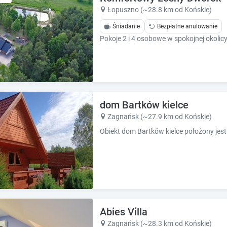
k
k
Łopuszno (~28.8 km od Końskie)
k
k
e
e
Śniadanie
Bezpłatne anulowanie
y
y
t
t
o
o
g
g
e
e
t
t
t
t
dom Bartków kielce
h
h
Zagnańsk (~27.9 km od Końskie)
e
e
k
k
e
e
y
y
b
b
o
o
a
a
r
r
d
d
Abies Villa
s
s
Zagnańsk (~28.3 km od Końskie)