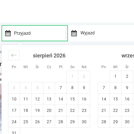
P
P
r
r
egi Kielecczyzna
noclegi Końskie
sierpień 2026
wrze
e
e
s
s
ńskie
Pn
Wt
Śr
Cz
Pt
So
Nd
Pn
Wt
Śr
s
s
t
t
1
2
1
2
Domki na wsi
ine
h
h
e
e
Końskie
•
9.2
3
4
5
6
7
8
9
7
8
9
Znakomity!
d
d
Śniadanie
Bezpłatne anulowanie
10
11
12
13
14
15
o
16
14
15
16
o
Domki na wsi bardzo przyjemne
w
w
17
18
19
20
21
22
23
21
22
23
n
n
a
a
24
25
26
27
28
29
30
28
29
30
r
r
r
r
31