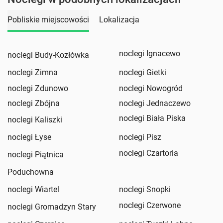
Pobliskie miejscowości
Lokalizacja
noclegi Ignacewo
noclegi Budy-Kozłówka
noclegi Zimna
noclegi Gietki
noclegi Zdunowo
noclegi Nowogród
noclegi Zbójna
noclegi Jednaczewo
noclegi Biała Piska
noclegi Kaliszki
noclegi Łyse
noclegi Pisz
noclegi Czartoria
noclegi Piątnica
Poduchowna
noclegi Wiartel
noclegi Snopki
noclegi Czerwone
noclegi Gromadzyn Stary