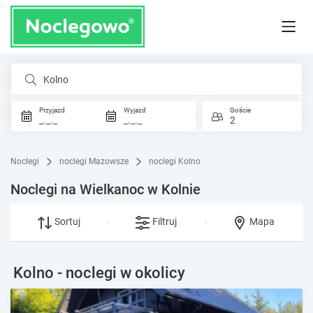
Kolno
Przyjazd
Wyjazd
Goście
_._._
_._._
2
Noclegi
noclegi Mazowsze
noclegi Kolno
Noclegi na Wielkanoc w Kolnie
Sortuj
Filtruj
Mapa
Kolno - noclegi w okolicy