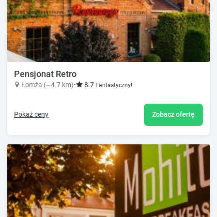
Pensjonat Retro
Łomża (~4.7 km)
•
8.7
Fantastyczny!
Pokaż ceny
Zobacz ofertę