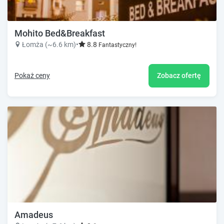
Mohito Bed&Breakfast
Łomża (~6.6 km)
•
8.8
Fantastyczny!
Pokaż ceny
Zobacz ofertę
Amadeus