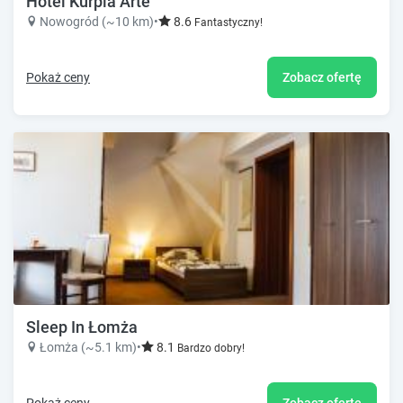
Hotel Kurpia Arte
Nowogród (~10 km)
•
8.6
Fantastyczny!
Pokaż ceny
Zobacz ofertę
Sleep In Łomża
Łomża (~5.1 km)
•
8.1
Bardzo dobry!