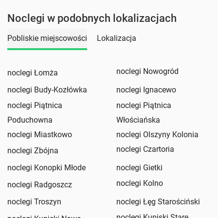
Noclegi w podobnych lokalizacjach
Pobliskie miejscowości
Lokalizacja
noclegi Nowogród
noclegi Łomża
noclegi Budy-Kozłówka
noclegi Ignacewo
noclegi Piątnica
noclegi Piątnica
Poduchowna
Włościańska
noclegi Miastkowo
noclegi Olszyny Kolonia
noclegi Czartoria
noclegi Zbójna
noclegi Konopki Młode
noclegi Gietki
noclegi Kolno
noclegi Radgoszcz
noclegi Troszyn
noclegi Łęg Starościński
noclegi Kupiski Stare