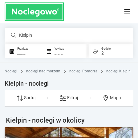
Kiełpin
Przyjazd
Wyjazd
Goście
_._._
_._._
2
Noclegi
noclegi nad morzem
noclegi Pomorze
noclegi Kiełpin
Kiełpin - noclegi
Sortuj
Filtruj
Mapa
Kiełpin - noclegi w okolicy