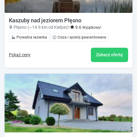
Kaszuby nad jeziorem Płęsno
Płęsno (~14.9 km od Kiełpin)
•
9.6
Wyjątkowy!
Prywatna łazienka
Cisza i spokój gwarantowane
Pokaż ceny
Zobacz ofertę