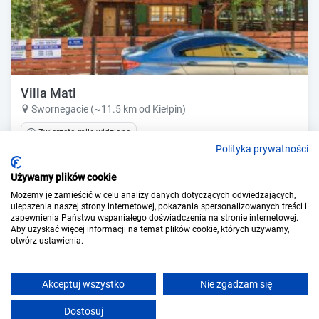
Villa Mati
Swornegacie (~11.5 km od Kiełpin)
Zwierzęta mile widziane
Polityka prywatności
Pokaż ceny
Zobacz ofertę
Używamy plików cookie
Możemy je zamieścić w celu analizy danych dotyczących odwiedzających,
ulepszenia naszej strony internetowej, pokazania spersonalizowanych treści i
zapewnienia Państwu wspaniałego doświadczenia na stronie internetowej.
Aby uzyskać więcej informacji na temat plików cookie, których używamy,
otwórz ustawienia.
Akceptuj wszystko
Nie zgadzam się
Dostosuj