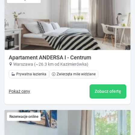
Apartament ANDERSA I - Centrum
Warszawa (~26.3 km od Kazimierówka)
Prywatna łazienka
Zwierzęta mile widziane
Pokaż ceny
Zobacz ofertę
Rezerwacje online