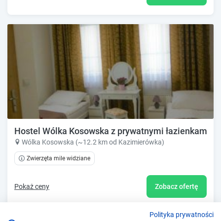
Hostel Wólka Kosowska z prywatnymi łazienkami
Wólka Kosowska (~12.2 km od Kazimierówka)
Zwierzęta mile widziane
Pokaż ceny
Zobacz ofertę
Polityka prywatności