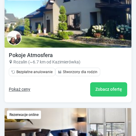
Pokoje Atmosfera
Rozalin (~6.7 km od Kazimierówka)
Bezpłatne anulowanie
Stworzony dla rodzin
Pokaż ceny
Zobacz ofertę
Rezerwacje online