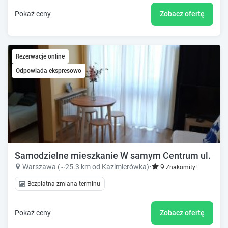
Pokaż ceny
Zobacz ofertę
Rezerwacje online
Odpowiada ekspresowo
Samodzielne mieszkanie W samym Centrum ul. Grz
Warszawa (~25.3 km od Kazimierówka)
•
9
Znakomity!
Bezpłatna zmiana terminu
Pokaż ceny
Zobacz ofertę