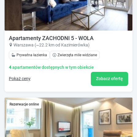
Apartamenty ZACHODNI 5 - WOLA
Warszawa (~22.2 km od Kazimierówka)
Prywatna łazienka
Zwierzęta mile widziane
4
apartamentów dostępnych w tym obiekcie
Pokaż ceny
Zobacz ofertę
Rezerwacje online