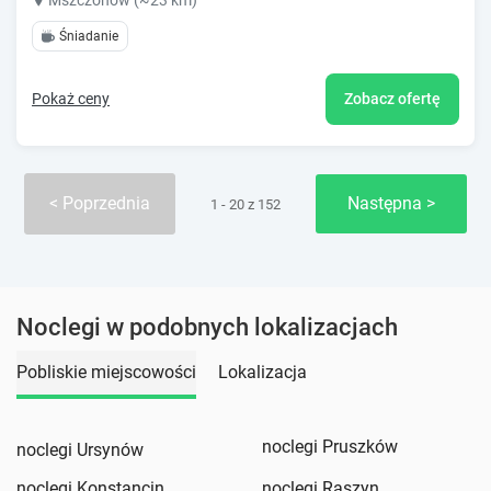
Mszczonów (~23 km)
Śniadanie
Pokaż ceny
Zobacz ofertę
Poprzednia
Następna
1 - 20 z 152
Noclegi w podobnych lokalizacjach
Pobliskie miejscowości
Lokalizacja
noclegi Pruszków
noclegi Ursynów
noclegi Konstancin
noclegi Raszyn