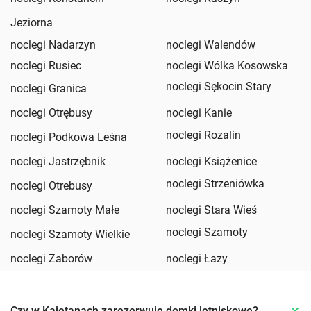
Jeziorna
noclegi Nadarzyn
noclegi Walendów
noclegi Rusiec
noclegi Wólka Kosowska
noclegi Sękocin Stary
noclegi Granica
noclegi Otrębusy
noclegi Kanie
noclegi Rozalin
noclegi Podkowa Leśna
noclegi Jastrzębnik
noclegi Książenice
noclegi Strzeniówka
noclegi Otrebusy
noclegi Szamoty Małe
noclegi Stara Wieś
noclegi Szamoty
noclegi Szamoty Wielkie
noclegi Zaborów
noclegi Łazy
Czy w Kajetanach zarezerwuję domki letniskowe?