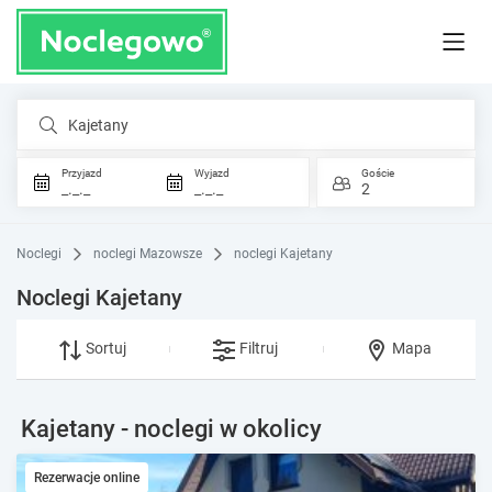
Kajetany
Przyjazd
Wyjazd
Goście
_._._
_._._
2
Noclegi
noclegi Mazowsze
noclegi Kajetany
Noclegi Kajetany
Sortuj
Filtruj
Mapa
Kajetany - noclegi w okolicy
Rezerwacje online