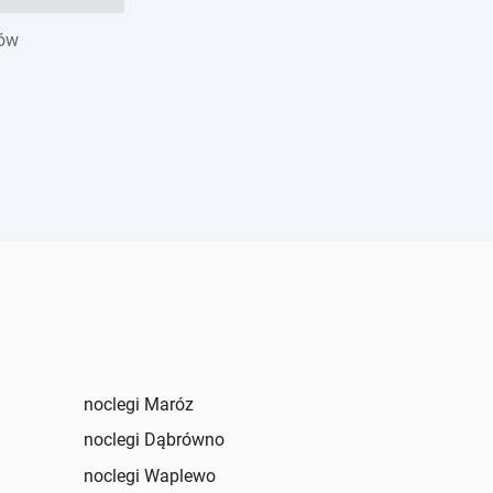
gów
noclegi Maróz
noclegi Dąbrówno
noclegi Waplewo