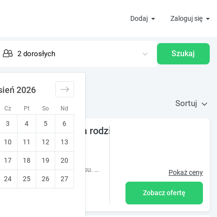
Dodaj
Zaloguj się
Szukaj
sień 2026
Sortuj
Cz
Pt
So
Nd
3
4
5
6
eziorem idealny dla rodzin
10
11
12
13
17
18
19
20
Duży, nowo wybudowany dom 140m2 nad jeziorem i bardzo blisko lasu. Możliwość korzystania z rzutnika z ekranem i sauny suchej (za dodatkową opłatą).
Pokaż ceny
24
25
26
27
Zobacz ofertę