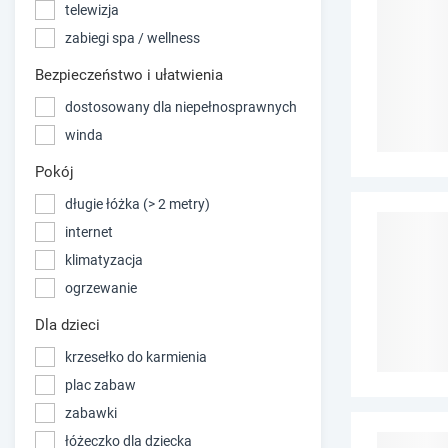
telewizja
zabiegi spa / wellness
Bezpieczeństwo i ułatwienia
dostosowany dla niepełnosprawnych
winda
Pokój
długie łóżka (> 2 metry)
internet
klimatyzacja
ogrzewanie
Dla dzieci
krzesełko do karmienia
plac zabaw
zabawki
łóżeczko dla dziecka