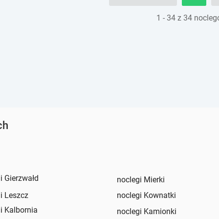
e
e
1 - 34 z 34 nocle
s
s
.
.
ch
i Gierzwałd
noclegi Mierki
i Leszcz
noclegi Kownatki
i Kalbornia
noclegi Kamionki