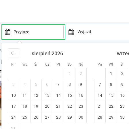
P
P
r
r
egi nad jeziorem
noclegi Mazury
noclegi Góry Lubiańskie
sierpień 2026
wrze
e
e
s
s
 Ferie w Górach Lubiańskich
Pn
Wt
Śr
Cz
Pt
So
Nd
Pn
Wt
Śr
s
s
t
t
1
2
1
2
Rodzinne Mazury - dom nad j
ine
h
h
e
e
Góry Lubiańskie
3
4
5
6
7
8
9
7
8
9
d
d
Bezpłatna zmiana terminu
10
11
12
13
14
15
o
16
14
15
16
o
w
w
17
18
19
20
21
22
23
21
22
23
n
n
a
a
24
25
26
27
28
29
30
28
29
30
r
r
r
r
31