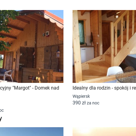
yjny "Margot" - Domek nad
Idealny dla rodzin - spokój i r
Wąpiersk
390 zł
za noc
oc
y