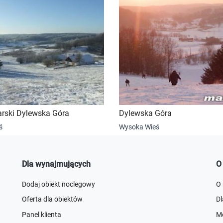
arski Dylewska Góra
Dylewska Góra
ś
Wysoka Wieś
Dla wynajmujących
O
Dodaj obiekt noclegowy
O
Oferta dla obiektów
D
Panel klienta
Me