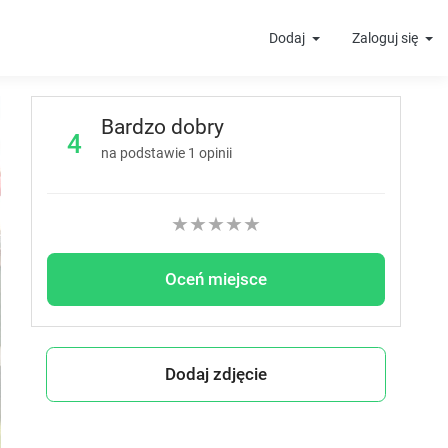
Dodaj
Zaloguj się
t
Bardzo dobry
4
na podstawie
1
opinii
★
★
★
★
★
Oceń miejsce
Dodaj zdjęcie