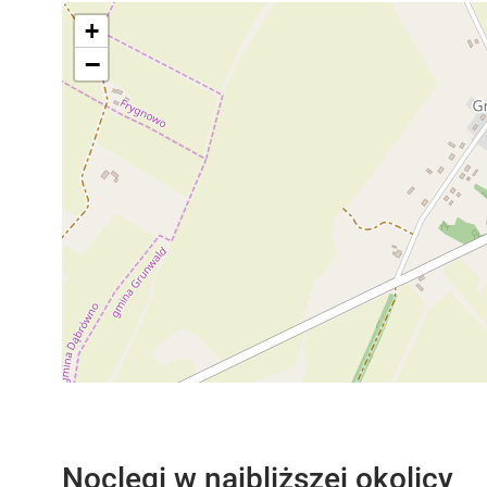
+
−
Noclegi w najbliższej okolicy