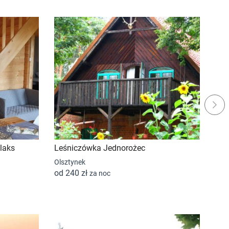
Next
elaks
Leśniczówka Jednorożec
Goś
Olsztynek
Plus
od 240 zł
od 
za noc