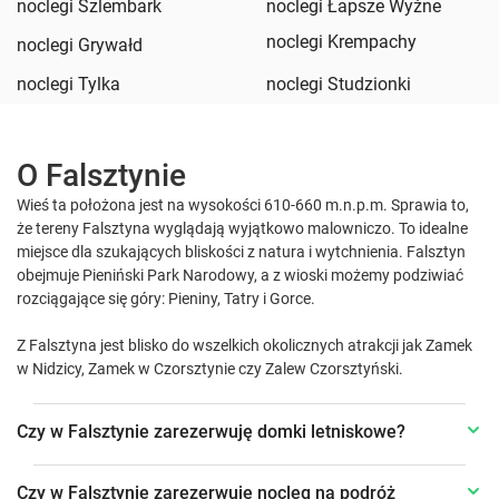
noclegi Szlembark
noclegi Łapsze Wyżne
noclegi Krempachy
noclegi Grywałd
noclegi Tylka
noclegi Studzionki
O Falsztynie
Wieś ta położona jest na wysokości 610-660 m.n.p.m. Sprawia to,
że tereny Falsztyna wyglądają wyjątkowo malowniczo. To idealne
miejsce dla szukających bliskości z natura i wytchnienia. Falsztyn
obejmuje Pieniński Park Narodowy, a z wioski możemy podziwiać
rozciągające się góry: Pieniny, Tatry i Gorce.
Z Falsztyna jest blisko do wszelkich okolicznych atrakcji jak Zamek
w Nidzicy, Zamek w Czorsztynie czy Zalew Czorsztyński.
Czy w Falsztynie zarezerwuję domki letniskowe?
Czy w Falsztynie zarezerwuję nocleg na podróż