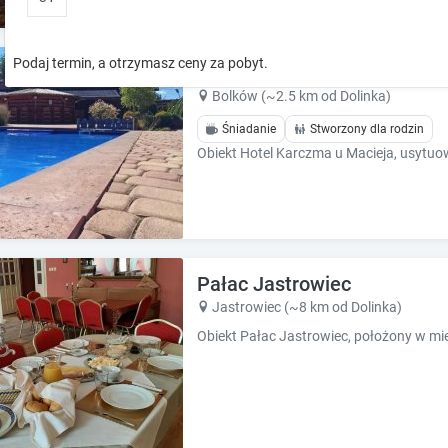
o
o
w
w
k
k
Podaj termin, a otrzymasz ceny za pobyt.
Hotel Karczma u Macieja
e
e
y
y
Bolków (~2.5 km od Dolinka)
t
t
Śniadanie
Stworzony dla rodzin
o
o
i
i
n
n
t
t
e
e
r
r
a
a
Pałac Jastrowiec
c
c
t
t
Jastrowiec (~8 km od Dolinka)
w
w
i
i
t
t
h
h
t
t
h
h