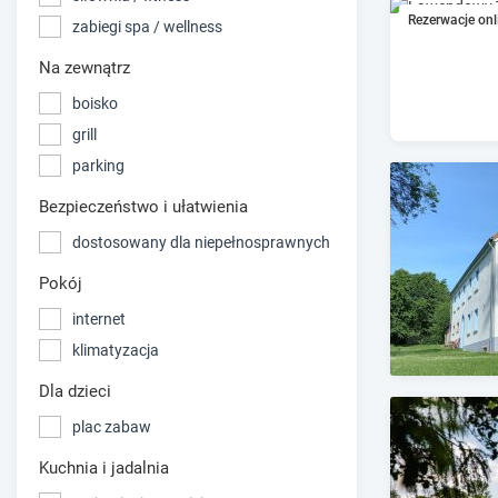
Rezerwacje onl
zabiegi spa / wellness
Na zewnątrz
boisko
grill
parking
Bezpieczeństwo i ułatwienia
dostosowany dla niepełnosprawnych
Pokój
internet
klimatyzacja
Dla dzieci
plac zabaw
Kuchnia i jadalnia