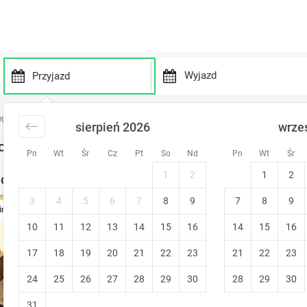
P
P
r
r
egi Sudety
noclegi Góry Wałbrzyskie
noclegi Dolinka
sierpień 2026
wrze
e
e
s
s
oclegi
Pn
Wt
Śr
Cz
Pt
So
Nd
Pn
Wt
Śr
s
s
t
t
1
2
1
2
noclegi w okolicy
h
h
e
e
3
4
5
6
7
8
9
7
8
9
Apartament Studio11 "Czter
ine
d
d
10
11
12
13
14
15
o
16
14
15
16
o
Złotoryja (~26.3 km od Dolinka)
w
w
Śniadanie
17
18
19
20
21
22
23
21
22
23
n
n
a
a
24
25
26
27
28
29
30
28
29
30
r
r
r
r
31