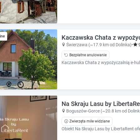
h
h
o
o
r
r
t
t
c
c
u
u
Kaczawska Chata z wypożyc
ine
t
t
Świerzawa (~17.9 km od Dolinka)
•
s
s
f
f
Bezpłatne anulowanie
o
o
Kaczawska Chata z wypożyczalnią e-hul
r
r
c
c
h
h
a
a
n
n
g
g
Na Skraju Lasu by LibertaRe
i
i
Boguszów-Gorce (~20.8 km od Dolink
n
n
g
g
Zwierzęta mile widziane
d
d
a
a
t
t