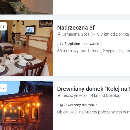
e
e
s
s
.
.
Nadrzeczna 3f
ine
Kamienna Góra (~19.7 km od Dolinka
Bezpłatne anulowanie
Drewniany domek "Kolej na 
ine
Leszczyniec (~24 km od Dolinka)
Stworzony dla rodzin