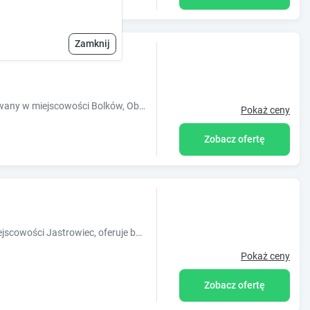
Zamknij
Obiekt Hotel Karczma u Macieja, usytuowany w miejscowości Bolków, Obiekt dla gości w sezonie letnim udostępnia Tropikalną Plażę.
Pokaż ceny
Zobacz ofertę
Obiekt Pałac Jastrowiec, położony w miejscowości Jastrowiec, oferuje bezpłatne Wi-Fi oraz widok na ogród. Odległość ważnych miejsc od obiekt
Pokaż ceny
Zobacz ofertę