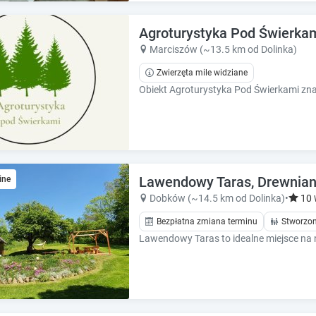
e
e
c
c
Agroturystyka Pod Świerka
a
a
l
l
Marciszów (~13.5 km od Dolinka)
e
e
Zwierzęta mile widziane
n
n
d
d
a
a
r
r
a
a
n
n
d
d
s
Lawendowy Taras, Drewnian
s
ine
e
e
Dobków (~14.5 km od Dolinka)
•
10
l
l
Bezpłatna zmiana terminu
Stworzon
e
e
c
c
t
t
a
a
d
d
a
a
t
t