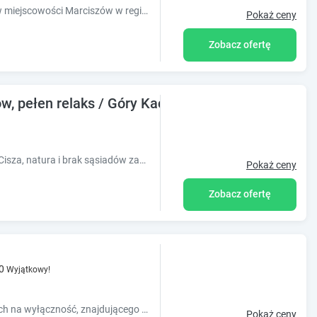
Obiekt Alicjówka - domek położony jest w miejscowości Marciszów w regionie dolnośląskie i oferuje bezpłatne Wi-Fi, sprzęt do grillowania, ogr
Pokaż ceny
Zobacz ofertę
dów, pełen relaks / Góry Kaczawskie
Domek w Krainie Wygasłych Wulkanów. Cisza, natura i brak sąsiadów zapewniają pełną prywatność i spokój. Bliskość natury, widoki i kameralna atmosfera.
Pokaż ceny
Zobacz ofertę
0
Wyjątkowy!
Zapraszamy Państwa do domku w górach na wyłączność, znajdującego się w sercu Rudawskiego Parku Krajobrazowego.
Pokaż ceny