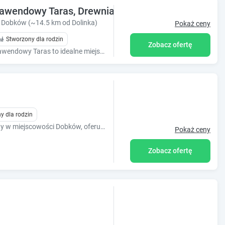
awendowy Taras, Drewniany domek na wsi w Góra
Dobków (~14.5 km od Dolinka)
Pokaż ceny
Stworzony dla rodzin
Zobacz ofertę
Lawendowy Taras to idealne miejsce na nocleg rodzin z dziećmi, gdzie wiejskie warunki pozwalają na prawdziwy wypoczynek z dala od pośpiechu i hałasu
y dla rodzin
Obiekt Biała Kalina Kaczawy, usytuowany w miejscowości Dobków, oferuje ogród, bezpłatny prywatny parking, taras oraz sprzęt do grillowania. O
Pokaż ceny
Zobacz ofertę