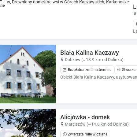
e
e
L
ine
.
.
P
P
r
r
e
e
s
s
s
s
t
t
Biała Kalina Kaczawy
h
h
Dobków (~13.9 km od Dolinka)
e
e
q
q
Bezpłatna zmiana terminu
Stworzon
u
u
e
e
s
s
t
t
i
i
o
o
n
n
Alicjówka - domek
m
m
Marciszów (~14.8 km od Dolinka)
a
a
r
r
Zwierzęta mile widziane