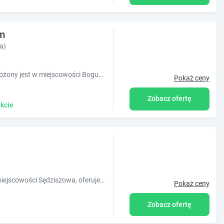
m
a)
Obiekt Apartamenty pod Dzikowcem położony jest w miejscowości Boguszów-Gorce w regionie dolnośląskie i oferuje bezpłatne Wi-Fi, plac zabaw, bez
Pokaż ceny
Zobacz ofertę
kcie
Obiekt Wspaniały Zakątek, położony w miejscowości Sędziszowa, oferuje dostęp do ogrodu z tarasem. Odległość ważnych miejsc od obiektu: West
Pokaż ceny
Zobacz ofertę