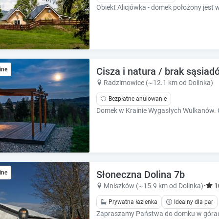
k
k
k
k
e
e
y
y
t
t
o
o
g
g
Cisza i natura / brak sąsia
ine
e
e
Radzimowice (~12.1 km od Dolinka)
t
t
t
t
Bezpłatne anulowanie
h
h
e
e
k
k
e
e
y
y
b
b
o
o
Słoneczna Dolina 7b
ine
a
a
Mniszków (~15.9 km od Dolinka)
•
1
r
r
d
d
Prywatna łazienka
Idealny dla par
s
s