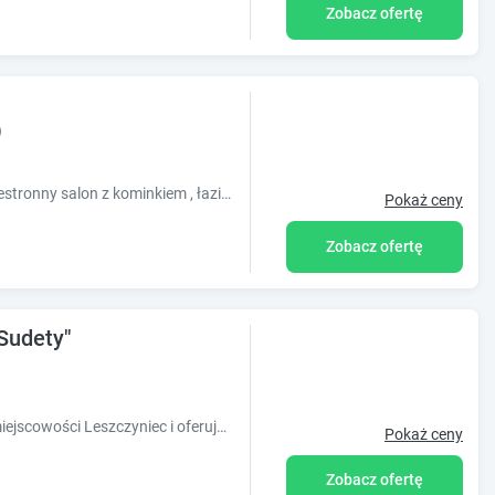
Zobacz ofertę
)
80 metrowy apartament, 2 sypialnie ,przestronny salon z kominkiem , łazienka z wanną I prysznicem, w pełni wyposażona kuchnia
Pokaż ceny
Zobacz ofertę
Sudety"
Obiekt Kolej na Sudety położony jest w miejscowości Leszczyniec i oferuje bezpłatne WiFi, klimatyzację, ogród oraz taras.
Pokaż ceny
Zobacz ofertę