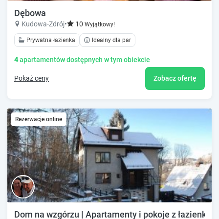
Dębowa
Kudowa-Zdrój
•
10
Wyjątkowy!
Prywatna łazienka
Idealny dla par
4
apartamentów dostępnych w tym obiekcie
Pokaż ceny
Zobacz ofertę
Rezerwacje online
Dom na wzgórzu | Apartamenty i pokoje z łazienkam