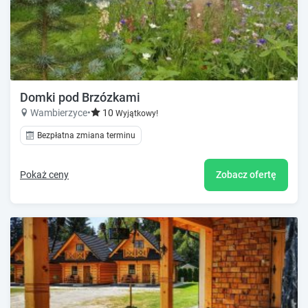
Domki pod Brzózkami
Wambierzyce
•
10
Wyjątkowy!
Bezpłatna zmiana terminu
Pokaż ceny
Zobacz ofertę