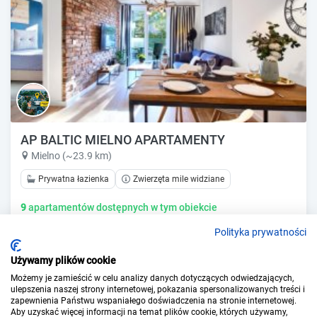
AP BALTIC MIELNO APARTAMENTY
Mielno (~23.9 km)
Prywatna łazienka
Zwierzęta mile widziane
9
apartamentów dostępnych w tym obiekcie
Polityka prywatności
Pokaż ceny
Zobacz ofertę
Używamy plików cookie
Możemy je zamieścić w celu analizy danych dotyczących odwiedzających,
ulepszenia naszej strony internetowej, pokazania spersonalizowanych treści i
Odpowiada ekspresowo
zapewnienia Państwu wspaniałego doświadczenia na stronie internetowej.
Aby uzyskać więcej informacji na temat plików cookie, których używamy,