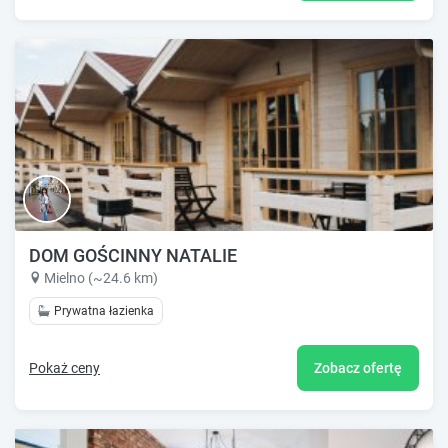
DOM GOŚCINNY NATALIE
Mielno (~24.6 km)
Prywatna łazienka
Pokaż ceny
Zobacz ofertę