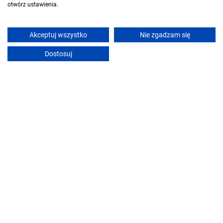
otwórz ustawienia.
Akceptuj wszystko
Nie zgadzam się
Dostosuj
Willa u Damiana - pokoje noclegi nad morzem
Mielno (~24.3 km)
•
9.8
Wyjątkowy!
Bezpłatna zmiana terminu
Pokaż ceny
Zobacz ofertę
Rezerwacje online