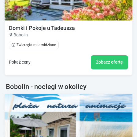
Domki i Pokoje u Tadeusza
Bobolin
Zwierzęta mile widziane
Pokaż ceny
Zobacz ofertę
Bobolin - noclegi w okolicy