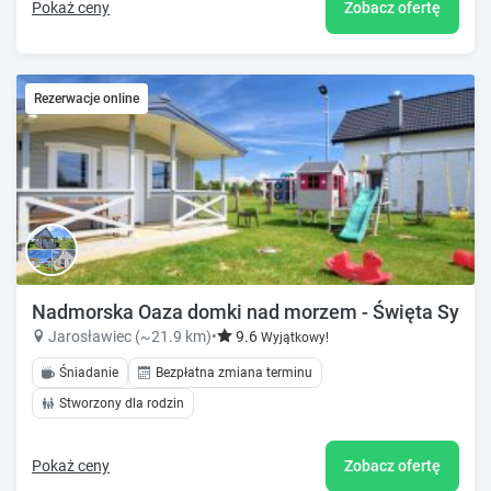
Pokaż ceny
Zobacz ofertę
Rezerwacje online
Nadmorska Oaza domki nad morzem - Święta Sylwes
Jarosławiec (~21.9 km)
•
9.6
Wyjątkowy!
Śniadanie
Bezpłatna zmiana terminu
Stworzony dla rodzin
Pokaż ceny
Zobacz ofertę