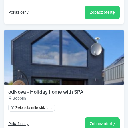
Pokaż ceny
Zobacz ofertę
odNova - Holiday home with SPA
Bobolin
Zwierzęta mile widziane
Pokaż ceny
Zobacz ofertę