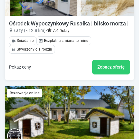
Ośrodek Wypoczynkowy Rusałka | blisko morza | ani
Łazy (~12.8 km)
•
7.4
Dobry!
Śniadanie
Bezpłatna zmiana terminu
Stworzony dla rodzin
Pokaż ceny
Zobacz ofertę
Rezerwacje online