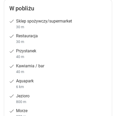
W pobliżu
Sklep spożywczy/supermarket
30 m
Restauracja
30 m
Przystanek
40 m
Kawiarnia / bar
40 m
Aquapark
6 km
Jezioro
800 m
Morze