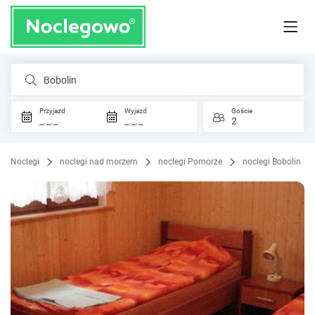
Bobolin
Przyjazd
Wyjazd
Goście
_._._
_._._
2
Noclegi
noclegi nad morzem
noclegi Pomorze
noclegi Bobolin