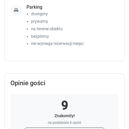
morze – 300 m plaża – z dwoma zejściami sklepy,
Parking
restauracje, kawiarnie, bary, stołówka – 50m basen -
dostępny
100 m jazda konna - 600 m kort tenisowy - 100 m
prywatny
poczta - 400 m centrum Dąbek - 400 m
na terenie obiektu
bezpłatny
nie wymaga rezerwacji miejsc
Opinie gości
9
Znakomity!
na podstawie
4
opinii