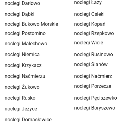
noclegi Łazy
noclegi Darłowo
noclegi Dąbki
noclegi Osieki
noclegi Bukowo Morskie
noclegi Kopań
noclegi Postomino
noclegi Rzepkowo
noclegi Wicie
noclegi Malechowo
noclegi Niemica
noclegi Rusinowo
noclegi Sianów
noclegi Krzykacz
noclegi Naćmierzu
noclegi Naćmierz
noclegi Porzecze
noclegi Żukowo
noclegi Rusko
noclegi Pęciszewko
noclegi Boryszewo
noclegi Jeźyce
noclegi Domasławice