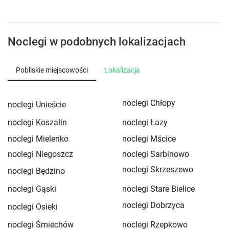
Noclegi w podobnych lokalizacjach
Pobliskie miejscowości
Lokalizacja
noclegi Chłopy
noclegi Unieście
noclegi Koszalin
noclegi Łazy
noclegi Mielenko
noclegi Mścice
noclegi Niegoszcz
noclegi Sarbinowo
noclegi Skrzeszewo
noclegi Będzino
noclegi Gąski
noclegi Stare Bielice
noclegi Dobrzyca
noclegi Osieki
noclegi Śmiechów
noclegi Rzepkowo