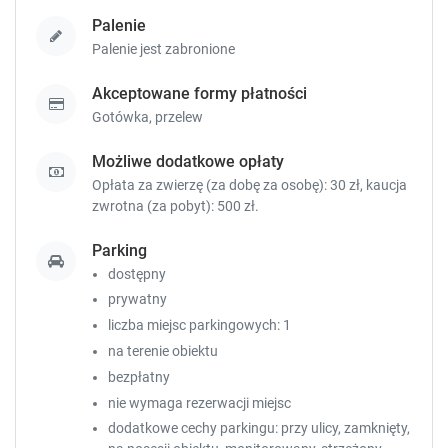
o
o
r
r
Palenie
t
t
Palenie jest zabronione
c
c
u
u
Akceptowane formy płatności
t
t
Gotówka,
przelew
s
s
f
f
Możliwe dodatkowe opłaty
o
o
Opłata za zwierzę (za dobę za osobę): 30 zł, kaucja
r
r
zwrotna (za pobyt): 500 zł.
c
c
h
h
Parking
a
a
n
n
dostępny
g
g
prywatny
i
i
liczba miejsc parkingowych: 1
n
n
na terenie obiektu
g
g
bezpłatny
d
d
a
a
nie wymaga rezerwacji miejsc
t
t
dodatkowe cechy parkingu: przy ulicy, zamknięty,
e
e