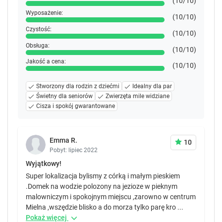
(10/10)
Wyposażenie:
(10/10)
Czystość:
(10/10)
Obsługa:
(10/10)
Jakość a cena:
(10/10)
Stworzony dla rodzin z dziećmi
Idealny dla par
Świetny dla seniorów
Zwierzęta mile widziane
Cisza i spokój gwarantowane
Emma R.
10
Pobyt: lipiec 2022
Wyjątkowy!
Super lokalizacja bylismy z córką i małym pieskiem
.Domek na wodzie polozony na jezioze w pieknym
malowniczym i spokojnym miejscu ,zarowno w centrum
Mielna ,wszędzie blisko a do morza tylko parę kro ...
Pokaż więcej