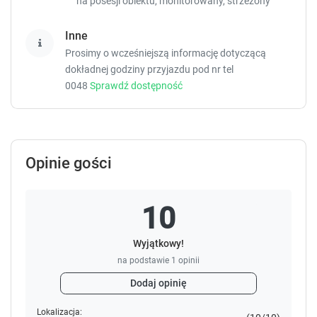
na posesji obiektu, monitorowany, strzeżony
s
s
.
.
Inne
Prosimy o wcześniejszą informację dotyczącą
dokładnej godziny przyjazdu pod nr tel
0048
Sprawdź dostępność
Opinie gości
10
Wyjątkowy!
na podstawie
1
opinii
Dodaj opinię
Lokalizacja: