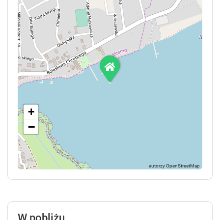
+
−
W pobliżu