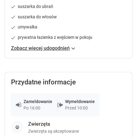
k
k
suszarka do ubrań
e
e
y
y
suszarka do włosów
t
t
umywalka
o
o
g
g
prywatna łazienka z wejściem w pokoju
e
e
t
t
Zobacz więcej udogodnień
t
t
h
h
e
e
k
k
e
e
Przydatne informacje
y
y
b
b
o
o
Zameldowanie
Wymeldowanie
a
a
Po 16:00
Przed 10:00
r
r
d
d
Zwierzęta
s
s
h
h
Zwierzęta są akceptowane