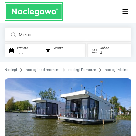
Mielno
Przyjazd
Wyjazd
Goście
_._._
_._._
2
Noclegi
noclegi nad morzem
noclegi Pomorze
noclegi Mielno