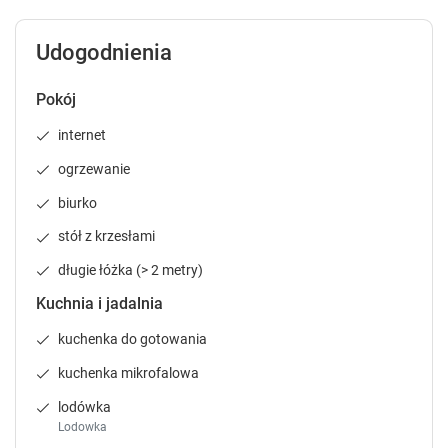
c
c
a
a
l
l
Udogodnienia
e
e
n
n
Pokój
d
d
a
a
internet
r
r
a
a
ogrzewanie
n
n
biurko
d
d
s
s
stół z krzesłami
e
e
długie łóżka (> 2 metry)
l
l
e
e
Kuchnia i jadalnia
c
c
t
t
kuchenka do gotowania
a
a
kuchenka mikrofalowa
d
d
a
a
lodówka
t
t
Lodowka
e
e