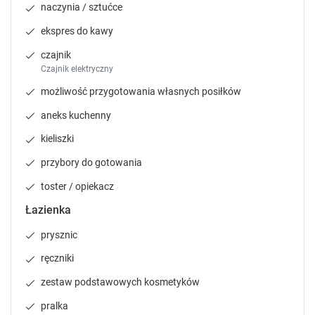
naczynia / sztućce
.
.
P
P
ekspres do kawy
r
r
e
e
czajnik
s
s
Czajnik elektryczny
s
s
możliwość przygotowania własnych posiłków
t
t
h
h
aneks kuchenny
e
e
kieliszki
q
q
u
u
przybory do gotowania
e
e
toster / opiekacz
s
s
t
t
Łazienka
i
i
o
o
prysznic
n
n
ręczniki
m
m
a
a
zestaw podstawowych kosmetyków
r
r
k
k
pralka