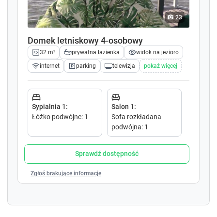
w
w
k
k
23
e
e
y
y
Domek letniskowy 4-osobowy
t
t
32 m²
prywatna łazienka
widok na jezioro
o
o
i
i
internet
parking
telewizja
pokaż więcej
n
n
t
t
e
e
r
r
Sypialnia 1
:
Salon 1
:
a
a
Łóżko podwójne
:
1
Sofa rozkładana
c
c
podwójna
:
1
t
t
w
w
Sprawdź dostępność
i
i
t
t
Zgłoś brakujące informacje
h
h
t
t
h
h
e
e