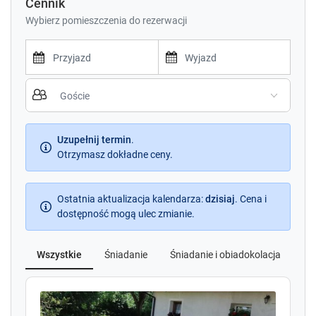
Cennik
Wybierz pomieszczenia do rezerwacji
P
P
r
r
e
e
s
s
s
Uzupełnij termin
.
s
t
Otrzymasz dokładne ceny.
t
h
h
e
e
d
Ostatnia aktualizacja kalendarza
d
:
dzisiaj
.
Cena i
o
dostępność mogą ulec zmianie.
o
w
w
n
n
Wszystkie
Śniadanie
Śniadanie i obiadokolacja
Pe
a
a
r
r
r
r
o
o