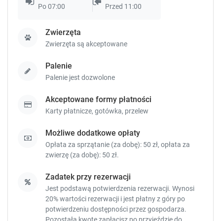
k
k
Po 07:00
Przed 11:00
e
e
y
y
Zwierzęta
t
t
o
o
Zwierzęta są akceptowane
g
g
e
e
Palenie
t
t
Palenie jest dozwolone
t
t
h
h
Akceptowane formy płatności
e
e
Karty płatnicze,
gotówka,
przelew
k
k
e
e
Możliwe dodatkowe opłaty
y
y
Opłata za sprzątanie (za dobę): 50 zł, opłata za
b
b
zwierzę (za dobę): 50 zł.
o
o
a
a
Zadatek przy rezerwacji
r
r
d
d
Jest podstawą potwierdzenia rezerwacji. Wynosi
s
s
20% wartości rezerwacji i jest płatny z góry po
h
h
potwierdzeniu dostępności przez gospodarza.
o
o
Pozostałą kwotę zapłacisz
po przyjeździe do