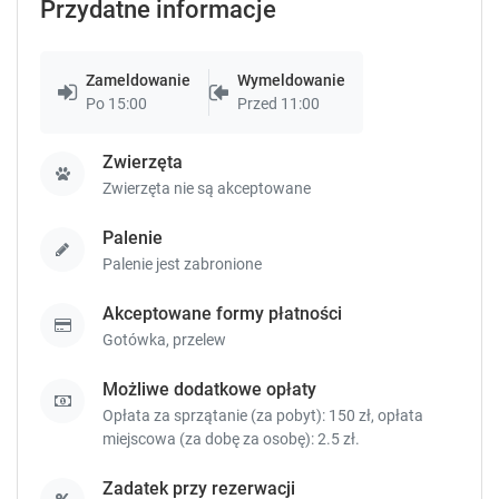
Przydatne informacje
k
k
e
e
y
y
t
t
Zameldowanie
Wymeldowanie
o
o
Po 15:00
Przed 11:00
g
g
e
e
Zwierzęta
t
t
Zwierzęta nie są akceptowane
t
t
h
h
Palenie
e
e
Palenie jest zabronione
k
k
e
e
Akceptowane formy płatności
y
y
b
b
Gotówka,
przelew
o
o
a
a
Możliwe dodatkowe opłaty
r
r
Opłata za sprzątanie (za pobyt): 150 zł, opłata
d
d
miejscowa (za dobę za osobę): 2.5 zł.
s
s
h
h
Zadatek przy rezerwacji