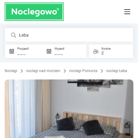
Łeba
Przyjazd
Wyjazd
Goście
_._._
_._._
2
Noclegi
noclegi nad morzem
noclegi Pomorze
noclegi Łeba