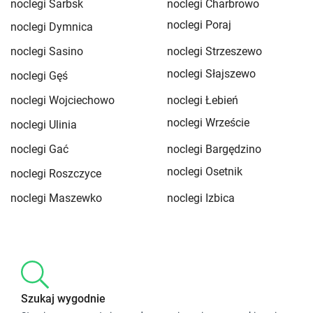
noclegi Sarbsk
noclegi Charbrowo
noclegi Poraj
noclegi Dymnica
noclegi Sasino
noclegi Strzeszewo
noclegi Słajszewo
noclegi Gęś
noclegi Wojciechowo
noclegi Łebień
noclegi Wrzeście
noclegi Ulinia
noclegi Gać
noclegi Bargędzino
noclegi Osetnik
noclegi Roszczyce
noclegi Maszewko
noclegi Izbica
Szukaj wygodnie