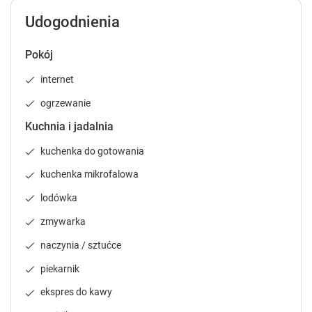
c
c
a
a
Udogodnienia
l
l
e
e
Pokój
n
n
d
d
internet
a
a
r
r
ogrzewanie
a
a
Kuchnia i jadalnia
n
n
d
d
kuchenka do gotowania
s
s
kuchenka mikrofalowa
e
e
l
l
lodówka
e
e
c
c
zmywarka
t
t
naczynia / sztućce
a
a
d
d
piekarnik
a
a
ekspres do kawy
t
t
e
e