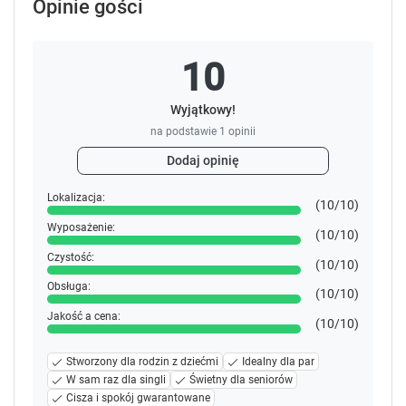
Opinie gości
s
s
.
.
10
Wyjątkowy!
na podstawie
1
opinii
Dodaj opinię
Lokalizacja:
(10/10)
Wyposażenie:
(10/10)
Czystość:
(10/10)
Obsługa:
(10/10)
Jakość a cena:
(10/10)
Stworzony dla rodzin z dziećmi
Idealny dla par
W sam raz dla singli
Świetny dla seniorów
Cisza i spokój gwarantowane