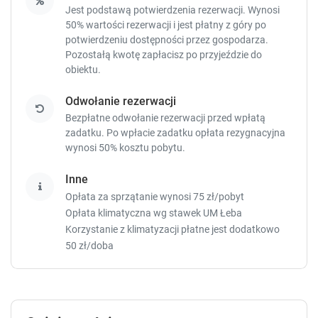
o
o
Jest podstawą potwierdzenia rezerwacji. Wynosi
r
r
50% wartości rezerwacji i jest płatny z góry po
t
t
potwierdzeniu dostępności przez gospodarza.
c
c
Pozostałą kwotę zapłacisz
po przyjeździe do
u
u
obiektu.
t
t
s
s
Odwołanie rezerwacji
f
f
Bezpłatne odwołanie rezerwacji przed wpłatą
o
o
zadatku. Po wpłacie zadatku opłata rezygnacyjna
r
r
wynosi 50% kosztu pobytu.
c
c
h
h
Inne
a
a
n
n
Opłata za sprzątanie wynosi 75 zł/pobyt
g
g
Opłata klimatyczna wg stawek UM Łeba
i
i
Korzystanie z klimatyzacji płatne jest dodatkowo
n
n
50 zł/doba
g
g
d
d
a
a
t
t
e
e