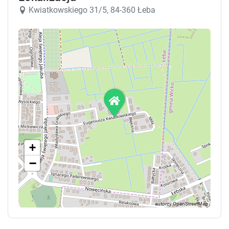
Kwiatkowskiego 31/5, 84-360 Łeba
+
−