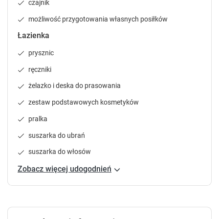
czajnik
.
.
P
P
możliwość przygotowania własnych posiłków
r
r
Łazienka
e
e
s
s
prysznic
s
s
t
t
ręczniki
h
h
żelazko i deska do prasowania
e
e
q
q
zestaw podstawowych kosmetyków
u
u
pralka
e
e
s
s
suszarka do ubrań
t
t
i
i
suszarka do włosów
o
o
Zobacz więcej udogodnień
n
n
m
m
a
a
r
r
k
k