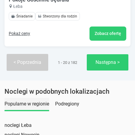
Łeba
Śniadanie
Stworzony dla rodzin
Pokaż ceny
Zobacz ofertę
Poprzednia
Następna
1 - 20 z 182
Noclegi w podobnych lokalizacjach
Popularne w regionie
Podregiony
noclegi Łeba
noclegi Nowęcin