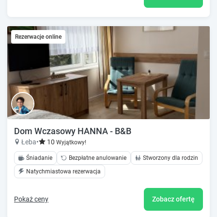
Rezerwacje online
Dom Wczasowy HANNA - B&B
Łeba
•
10
Wyjątkowy!
Śniadanie
Bezpłatne anulowanie
Stworzony dla rodzin
Natychmiastowa rezerwacja
Pokaż ceny
Zobacz ofertę