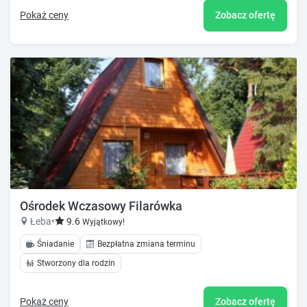
Pokaż ceny
Zobacz ofertę
Ośrodek Wczasowy Filarówka
Łeba
•
9.6
Wyjątkowy!
Śniadanie
Bezpłatna zmiana terminu
Stworzony dla rodzin
Pokaż ceny
Zobacz ofertę