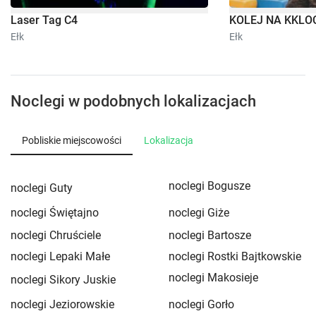
Laser Tag C4
KOLEJ NA KKLOCK
Ełk
Ełk
Noclegi w podobnych lokalizacjach
Pobliskie miejscowości
Lokalizacja
noclegi Bogusze
noclegi Guty
noclegi Świętajno
noclegi Giże
noclegi Chruściele
noclegi Bartosze
noclegi Lepaki Małe
noclegi Rostki Bajtkowskie
noclegi Makosieje
noclegi Sikory Juskie
noclegi Jeziorowskie
noclegi Gorło