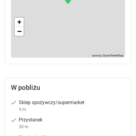
+
−
W pobliżu
Sklep spożywczy/supermarket
5 m
Przystanek
30 m