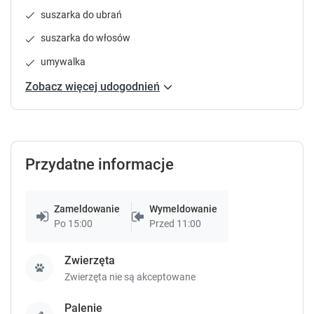
e
e
suszarka do ubrań
y
y
t
t
suszarka do włosów
o
o
g
g
umywalka
e
e
Zobacz więcej udogodnień
t
t
t
t
h
h
e
e
k
k
Przydatne informacje
e
e
y
y
b
b
o
o
Zameldowanie
Wymeldowanie
a
a
Po 15:00
Przed 11:00
r
r
d
d
Zwierzęta
s
s
Zwierzęta nie są akceptowane
h
h
o
o
Palenie
r
r