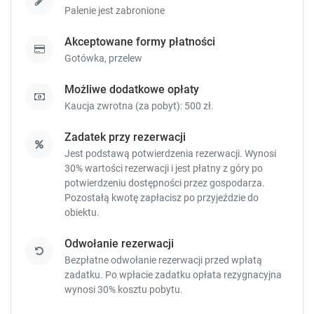
Palenie jest zabronione
t
t
c
c
Akceptowane formy płatności
u
u
t
t
Gotówka,
przelew
s
s
f
f
Możliwe dodatkowe opłaty
o
o
Kaucja zwrotna (za pobyt): 500 zł.
r
r
c
c
Zadatek przy rezerwacji
h
h
Jest podstawą potwierdzenia rezerwacji. Wynosi
a
a
30% wartości rezerwacji i jest płatny z góry po
n
n
potwierdzeniu dostępności przez gospodarza.
g
g
Pozostałą kwotę zapłacisz
po przyjeździe do
i
i
obiektu.
n
n
g
g
Odwołanie rezerwacji
d
d
Bezpłatne odwołanie rezerwacji przed wpłatą
a
a
zadatku. Po wpłacie zadatku opłata rezygnacyjna
t
t
wynosi 30% kosztu pobytu.
e
e
s
s