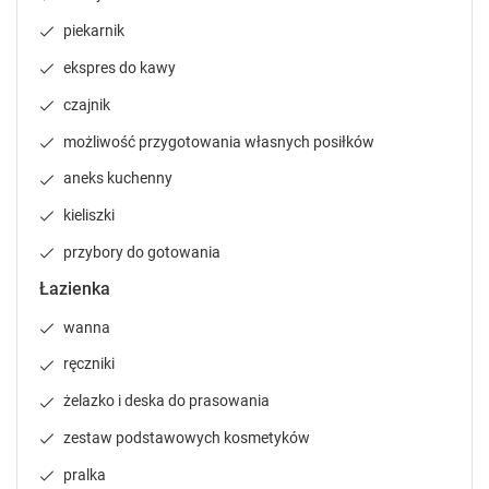
P
P
piekarnik
r
r
e
e
ekspres do kawy
s
s
s
s
czajnik
t
t
możliwość przygotowania własnych posiłków
h
h
e
e
aneks kuchenny
q
q
kieliszki
u
u
e
e
przybory do gotowania
s
s
t
t
Łazienka
i
i
wanna
o
o
n
n
ręczniki
m
m
a
a
żelazko i deska do prasowania
r
r
zestaw podstawowych kosmetyków
k
k
k
k
pralka