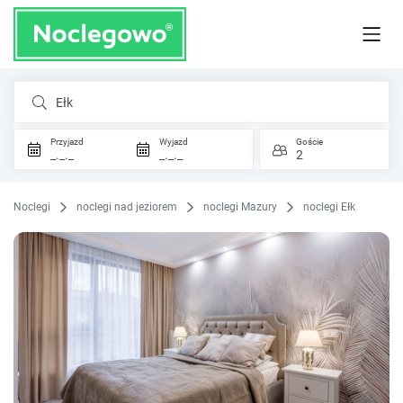
Ełk
Przyjazd
Wyjazd
Goście
_._._
_._._
2
Noclegi
noclegi nad jeziorem
noclegi Mazury
noclegi Ełk