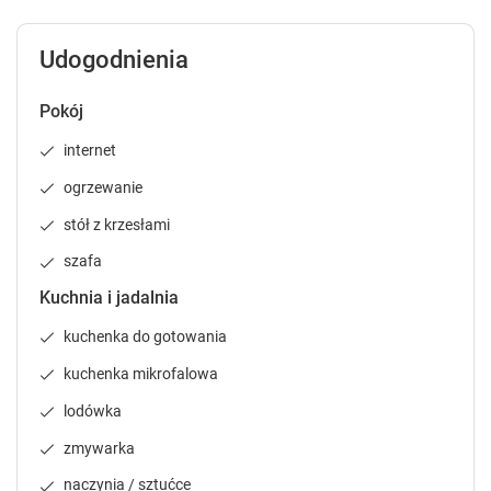
l
l
e
e
Udogodnienia
n
n
d
d
Pokój
a
a
r
r
internet
a
a
n
n
ogrzewanie
d
d
stół z krzesłami
s
s
e
e
szafa
l
l
e
e
Kuchnia i jadalnia
c
c
kuchenka do gotowania
t
t
a
a
kuchenka mikrofalowa
d
d
a
a
lodówka
t
t
zmywarka
e
e
.
.
naczynia / sztućce