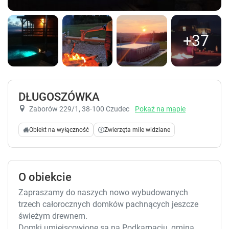
+37
DŁUGOSZÓWKA
Zaborów 229/1
, 38-100 Czudec
Pokaż na mapie
Obiekt na wyłączność
Zwierzęta mile widziane
O obiekcie
Zapraszamy do naszych nowo wybudowanych
trzech całorocznych domków pachnących jeszcze
świeżym drewnem.
Domki umiejscowione są na Podkarpaciu, gmina