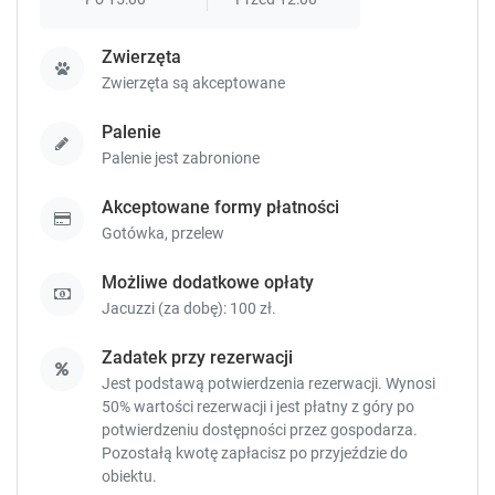
r
r
e
e
s
s
Zwierzęta
s
s
Zwierzęta są akceptowane
t
t
h
h
Palenie
e
e
Palenie jest zabronione
q
q
u
u
Akceptowane formy płatności
e
e
Gotówka,
przelew
s
s
t
t
Możliwe dodatkowe opłaty
i
i
o
o
Jacuzzi (za dobę): 100 zł.
n
n
m
m
Zadatek przy rezerwacji
a
a
Jest podstawą potwierdzenia rezerwacji. Wynosi
r
r
50% wartości rezerwacji i jest płatny z góry po
k
k
potwierdzeniu dostępności przez gospodarza.
k
k
Pozostałą kwotę zapłacisz
po przyjeździe do
e
e
obiektu.
y
y