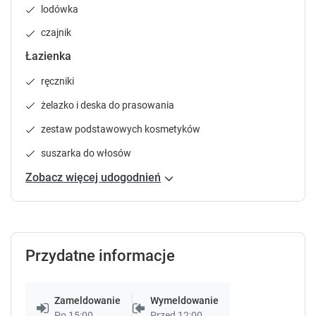
e
e
lodówka
n
n
czajnik
d
d
a
a
Łazienka
r
r
a
a
ręczniki
n
n
żelazko i deska do prasowania
d
d
s
s
zestaw podstawowych kosmetyków
e
e
suszarka do włosów
l
l
e
e
Zobacz więcej udogodnień
c
c
t
t
a
a
d
d
a
a
Przydatne informacje
t
t
e
e
.
.
Zameldowanie
Wymeldowanie
P
P
Po 15:00
Przed 12:00