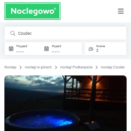
Czudec
Przyjazd
Wyjazd
Goście
_._._
_._._
2
Noclegi
noclegi w górach
noclegi Podkarpacie
noclegi Czudec