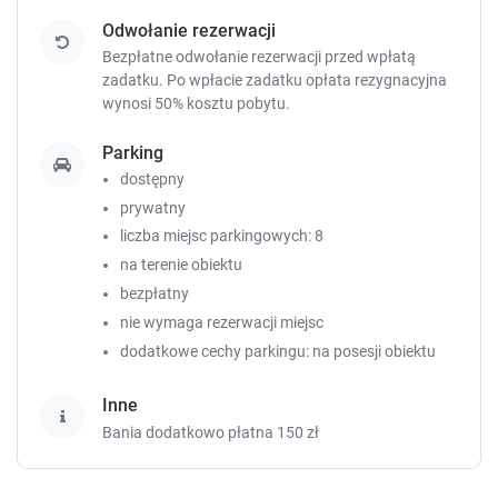
t
t
Odwołanie rezerwacji
o
o
Bezpłatne odwołanie rezerwacji przed wpłatą
g
g
zadatku. Po wpłacie zadatku opłata rezygnacyjna
e
e
wynosi 50% kosztu pobytu.
t
t
t
t
Parking
h
h
dostępny
e
e
k
k
prywatny
e
e
liczba miejsc parkingowych: 8
y
y
na terenie obiektu
b
b
bezpłatny
o
o
a
a
nie wymaga rezerwacji miejsc
r
r
dodatkowe cechy parkingu: na posesji obiektu
d
d
s
s
Inne
h
h
Bania dodatkowo płatna 150 zł
o
o
r
r
t
t