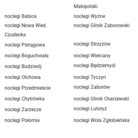
Małopolski
noclegi Babica
noclegi Wyżne
noclegi Nowa Wieś
noclegi Glinik Zaborowski
Czudecka
noclegi Strzyżów
noclegi Pstrągowa
noclegi Boguchwała
noclegi Wiercany
noclegi Będziemyśl
noclegi Budziwój
noclegi Olchowa
noclegi Tyczyn
noclegi Zaborów
noclegi Przedmieście
noclegi Chytrówka
noclegi Glinik Charzewski
noclegi Lutoryż
noclegi Zarzecze
noclegi Połomia
noclegi Wola Zgłobieńska