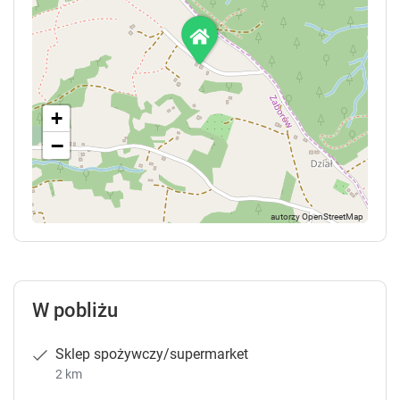
+
−
W pobliżu
Sklep spożywczy/supermarket
2 km