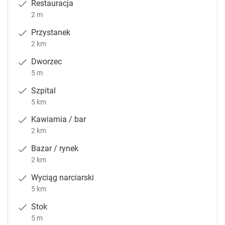
Restauracja
2 m
Przystanek
2 km
Dworzec
5 m
Szpital
5 km
Kawiarnia / bar
2 km
Bazar / rynek
2 km
Wyciąg narciarski
5 km
Stok
5 m