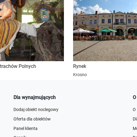
rachów Polnych
Rynek
Krosno
Dla wynajmujących
O
Dodaj obiekt noclegowy
O
Oferta dla obiektów
D
Panel klienta
Me