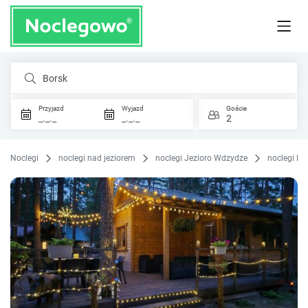
Borsk
Przyjazd
Wyjazd
Goście
_._._
_._._
2
Noclegi
noclegi nad jeziorem
noclegi Jezioro Wdzydze
noclegi Bo