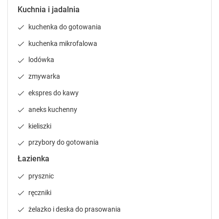
d
d
Kuchnia i jadalnia
a
a
r
r
kuchenka do gotowania
a
a
kuchenka mikrofalowa
n
n
d
d
lodówka
s
s
e
e
zmywarka
l
l
ekspres do kawy
e
e
c
c
aneks kuchenny
t
t
kieliszki
a
a
d
d
przybory do gotowania
a
a
t
t
Łazienka
e
e
prysznic
.
.
P
P
ręczniki
r
r
e
e
żelazko i deska do prasowania