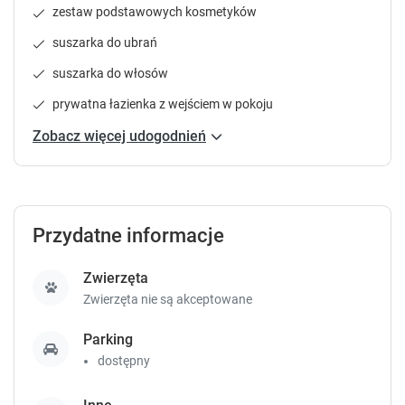
s
s
zestaw podstawowych kosmetyków
s
s
t
t
suszarka do ubrań
h
h
suszarka do włosów
e
e
q
q
prywatna łazienka z wejściem w pokoju
u
u
e
e
Zobacz więcej udogodnień
s
s
t
t
i
i
o
o
n
n
Przydatne informacje
m
m
a
a
Zwierzęta
r
r
Zwierzęta nie są akceptowane
k
k
k
k
Parking
e
e
dostępny
y
y
t
t
o
o