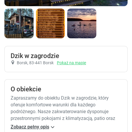
Dzik w zagrodzie
Borsk
, 83-441 Borsk
Pokaż na mapie
O obiekcie
Zapraszamy do obiektu Dzik w zagrodzie, który
oferuje komfortowe warunki dla każdego
podróżnego. Nasze zakwaterowanie dysponuje
przestronnymi pokojami z klimatyzacją, patio oraz
bezpłatnym Wi-Fi. Każda opcja zapewnia taras,
Zobacz pełny opis
telewizor z płaskim ekranem oraz dobrze