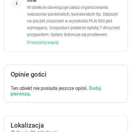
Inne
g
g
W obiekcie obowiązuje zakaz organizowania
e
e
wieczorów panieńskich, kawalerskich itp. Depozyt
t
t
na poczet zniszczeń w wysokości PLN 500 jest
t
t
wymagany. Gospodarz pobierze opłatę 7 dni przed
h
h
przyjazdem. Opłaty dokonuje się przelewem
e
e
bankowym. Zapłacona kwota powinna zostać
k
k
Przeczytaj więcej
e
e
zwrócona w ciągu 7 dni od wymeldowania. Całość
y
y
depozytu zostanie zwrócona przelewem
b
b
bankowym po sprawdzeniu stanu obiektu.
o
o
Zarządzany przez gospodarza prywatnego (osobę
a
a
Opinie gości
fizyczną)
r
r
d
d
Ten obiekt nie posiada jeszcze opinii.
Dodaj
s
s
pierwszą.
h
h
o
o
r
r
t
t
c
c
Lokalizacja
u
u