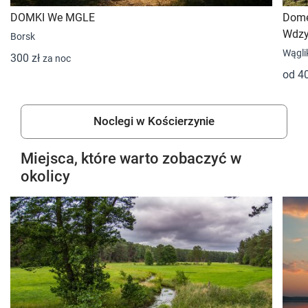
DOMKI We MGLE
Dome
Wdzyd
Borsk
Wągli
300 zł
za noc
od 4
Noclegi w Kościerzynie
Miejsca, które warto zobaczyć w
okolicy