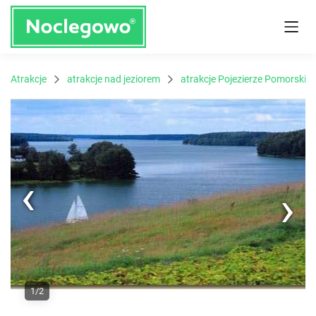
Atrakcje
atrakcje nad jeziorem
atrakcje Pojezierze Pomorskie
Next
1/2
Previous