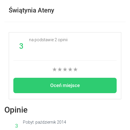
Świątynia Ateny
na podstawie
2
opinii
3
★
★
★
★
★
Oceń miejsce
Opinie
Pobyt: październik 2014
3