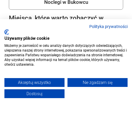
Noclegi w Bukowcu
Miejsca, które warto zobaczyć w
okolicy
Polityka prywatności
Używamy plików cookie
Możemy je zamieścić w celu analizy danych dotyczących odwiedzających,
ulepszenia naszej strony internetowej, pokazania spersonalizowanych treści i
zapewnienia Państwu wspaniałego doświadczenia na stronie internetowej.
Aby uzyskać więcej informacji na temat plików cookie, których używamy,
otwórz ustawienia.
Akceptuj wszystko
Nie zgadzam się
Dostosuj
Park Miniatur Zabytków Dolnego Śląska
Cyrk
Kowary
Miłk