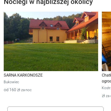
Noclegi w najbliższej okolicy
SARNA KARKONOSZE
Chat
ogrod
Bukowiec
Kostr
od 160 zł
za noc
zł
za