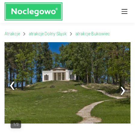
Atrakcje
atrakcje Dolny Śląsk
atrakcje Bukowiec
Next
1/3
Previous