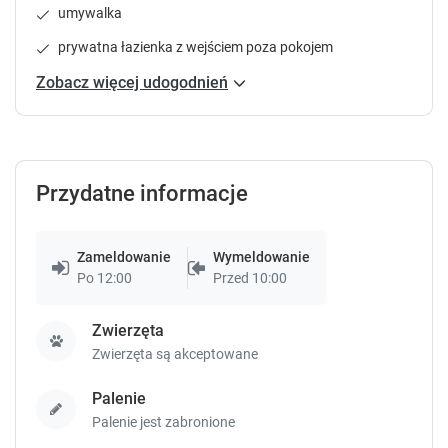
o
o
umywalka
r
r
t
t
prywatna łazienka z wejściem poza pokojem
c
c
Zobacz więcej udogodnień
u
u
t
t
s
s
f
f
o
o
Przydatne informacje
r
r
c
c
h
h
a
a
Zameldowanie
Wymeldowanie
n
n
Po 12:00
Przed 10:00
g
g
i
i
Zwierzęta
n
n
Zwierzęta są akceptowane
g
g
d
d
Palenie
a
a
t
t
Palenie jest zabronione
e
e