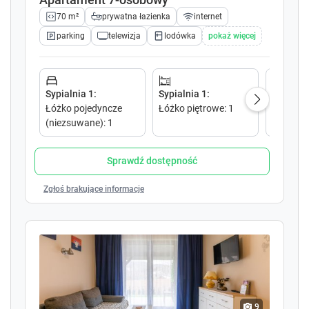
w
w
70 m²
prywatna łazienka
internet
k
k
e
e
parking
telewizja
lodówka
pokaż więcej
y
y
t
t
o
o
i
i
Sypialnia 1
:
Sypialnia 1
:
Sypialni
n
n
Łóżko pojedyncze
Łóżko piętrowe
:
1
Łóżko p
t
t
(niezsuwane)
:
1
e
e
r
r
Sprawdź dostępność
a
a
c
c
Zgłoś brakujące informacje
t
t
w
w
i
i
t
t
h
h
t
t
h
h
e
e
9