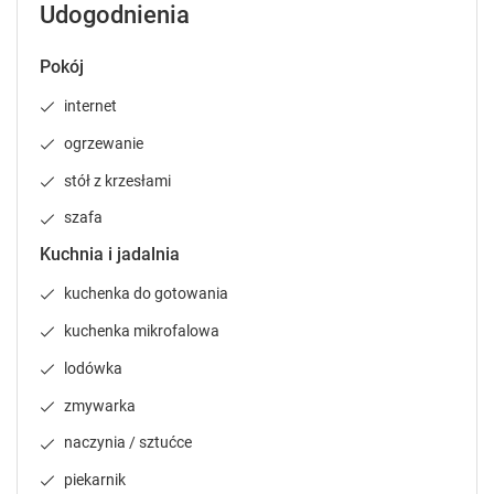
Udogodnienia
.
.
P
P
r
r
Pokój
e
e
internet
s
s
s
s
ogrzewanie
t
t
h
h
stół z krzesłami
e
e
szafa
q
q
u
u
Kuchnia i jadalnia
e
e
kuchenka do gotowania
s
s
t
t
kuchenka mikrofalowa
i
i
o
o
lodówka
n
n
zmywarka
m
m
a
a
naczynia / sztućce
r
r
k
k
piekarnik