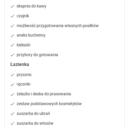
k
k
ekspres do kawy
e
e
y
y
czajnik
t
t
możliwość przygotowania własnych posiłków
o
o
g
g
aneks kuchenny
e
e
t
t
kieliszki
t
t
przybory do gotowania
h
h
e
e
Łazienka
k
k
prysznic
e
e
y
y
ręczniki
b
b
o
o
żelazko i deska do prasowania
a
a
zestaw podstawowych kosmetyków
r
r
d
d
suszarka do ubrań
s
s
h
h
suszarka do włosów