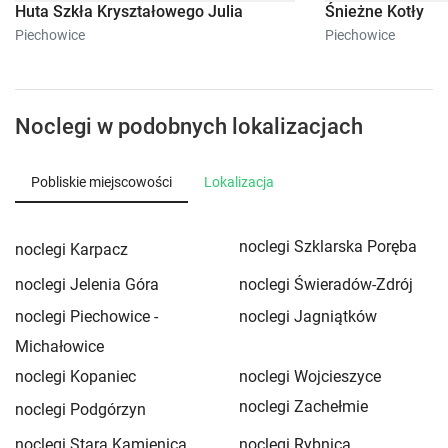
Huta Szkła Kryształowego Julia
Śnieżne Kotły
Piechowice
Piechowice
Noclegi w podobnych lokalizacjach
Pobliskie miejscowości
Lokalizacja
noclegi Szklarska Poręba
noclegi Karpacz
noclegi Jelenia Góra
noclegi Świeradów-Zdrój
noclegi Piechowice -
noclegi Jagniątków
Michałowice
noclegi Kopaniec
noclegi Wojcieszyce
noclegi Zachełmie
noclegi Podgórzyn
noclegi Stara Kamienica
noclegi Rybnica