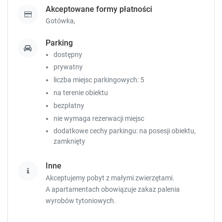
s
s
Akceptowane formy płatności
.
.
Gotówka,
Parking
dostępny
prywatny
liczba miejsc parkingowych: 5
na terenie obiektu
bezpłatny
nie wymaga rezerwacji miejsc
dodatkowe cechy parkingu: na posesji obiektu,
zamknięty
Inne
Akceptujemy pobyt z małymi zwierzętami.
A apartamentach obowiązuje zakaz palenia
wyrobów tytoniowych.