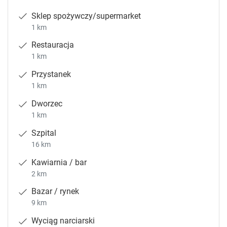
Sklep spożywczy/supermarket
1 km
Restauracja
1 km
Przystanek
1 km
Dworzec
1 km
Szpital
16 km
Kawiarnia / bar
2 km
Bazar / rynek
9 km
Wyciąg narciarski