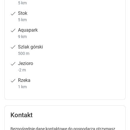
5 km
Stok
5 km
Aquapark
9 km
Szlak górski
500 m
Jezioro
-2 m
Rzeka
1 km
Kontakt
Bezpośrednie dane kontaktowe do gospodarza otrzymasz