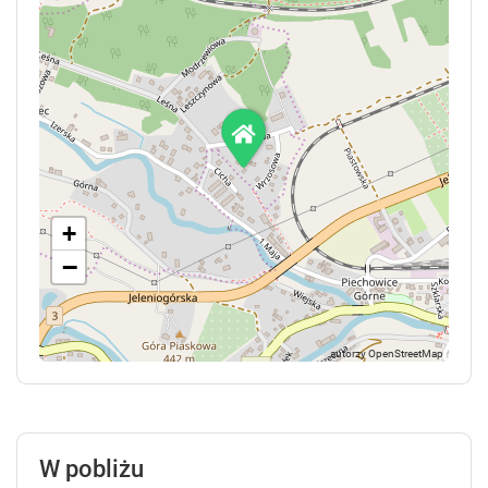
+
−
W pobliżu