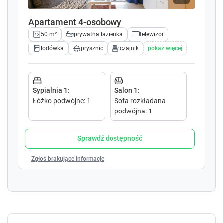
c
c
a
a
Apartament 4-osobowy
l
l
e
e
50 m²
prywatna łazienka
telewizor
n
n
lodówka
prysznic
czajnik
pokaż więcej
d
d
a
a
r
r
a
a
Sypialnia 1
:
Salon 1
:
n
n
Łóżko podwójne
:
1
Sofa rozkładana
d
d
podwójna
:
1
s
s
e
e
l
l
Sprawdź dostępność
e
e
c
c
Zgłoś brakujące informacje
t
t
a
a
d
d
a
a
t
t
e
e