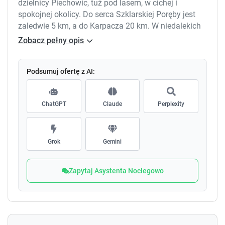
dzielnicy Piechowic, tuż pod lasem, w cichej i
spokojnej okolicy. Do serca Szklarskiej Poręby jest
zaledwie 5 km, a do Karpacza 20 km. W niedalekich
odległościach znajdują się szlaki turystyczne piesze,
Zobacz pełny opis
rowerowe, stoki narciarskie oraz obiekty turystyczne:
wodospady, rezerwaty przyrody czy muzea.
Apartamenty w Górzyniance są w pełni wyposażone i
Podsumuj ofertę z AI:
umeblowane w nowoczesnym stylu. Do dyspozycji
gości jest także pomieszczenie do przechowywania
ChatGPT
Claude
Perplexity
nart czy rowerów, taras z widokiem na Szrenicę,
miejsce na grilla, ogród i bezpłatny parking.
Zapraszamy wszystkich do wyjątkowego miejsca na
mapie Karkonoszy.
Grok
Gemini
Zapytaj Asystenta Noclegowo