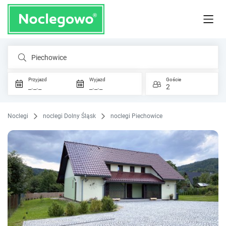
Piechowice
Przyjazd
Wyjazd
Goście
_._._
_._._
2
Noclegi
noclegi Dolny Śląsk
noclegi Piechowice