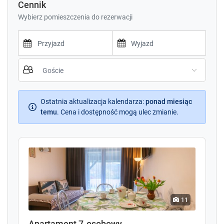
Cennik
Wybierz pomieszczenia do rezerwacji
P
P
r
r
e
e
s
s
s
Ostatnia aktualizacja kalendarza
s
:
ponad miesiąc
t
temu
.
Cena i dostępność mogą ulec zmianie.
t
h
h
e
e
d
d
o
o
w
w
n
n
a
a
r
r
11
r
r
o
o
Apartament 7-osobowy