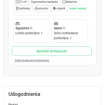
27 m²
prywatna łazienka
telewizor
o
o
i
i
lodówka
prysznic
czajnik
pokaż więcej
n
n
t
t
e
e
r
r
Sypialnia 1
:
Salon 1
:
a
a
Łóżko podwójne
:
1
Sofa rozkładana
c
c
podwójna
:
1
t
t
w
w
Sprawdź dostępność
i
i
t
t
Zgłoś brakujące informacje
h
h
t
t
h
h
e
e
c
c
a
a
l
l
Udogodnienia
e
e
n
n