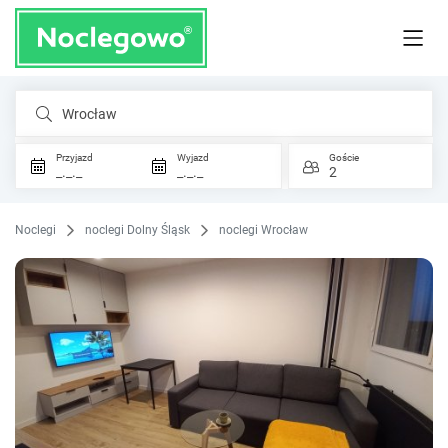
Wrocław
Przyjazd
Wyjazd
Goście
_._._
_._._
2
Noclegi
noclegi Dolny Śląsk
noclegi Wrocław