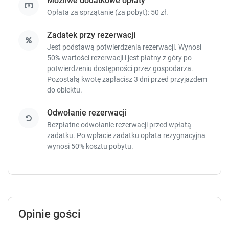
Możliwe dodatkowe opłaty
g
g
Opłata za sprzątanie (za pobyt): 50 zł.
e
e
t
t
Zadatek przy rezerwacji
t
t
Jest podstawą potwierdzenia rezerwacji. Wynosi
h
h
50% wartości rezerwacji i jest płatny z góry po
e
e
potwierdzeniu dostępności przez gospodarza.
k
k
Pozostałą kwotę zapłacisz
3 dni przed przyjazdem
e
e
do obiektu.
y
y
b
b
Odwołanie rezerwacji
o
o
a
a
Bezpłatne odwołanie rezerwacji przed wpłatą
r
r
zadatku. Po wpłacie zadatku opłata rezygnacyjna
d
d
wynosi 50% kosztu pobytu.
s
s
h
h
o
o
r
r
t
t
c
c
Opinie gości
u
u