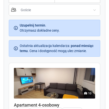
P
P
r
r
e
e
s
s
s
Uzupełnij termin
.
s
t
Otrzymasz dokładne ceny.
t
h
h
e
e
d
Ostatnia aktualizacja kalendarza
d
:
ponad miesiąc
o
temu
.
Cena i dostępność mogą ulec zmianie.
o
w
w
n
n
a
a
r
r
r
r
o
o
w
w
k
k
10
e
e
y
y
Apartament 4-osobowy
t
t