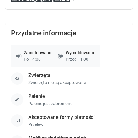
s
s
t
t
h
h
e
e
Przydatne informacje
q
q
u
u
e
e
s
s
Zameldowanie
Wymeldowanie
t
t
Po 14:00
Przed 11:00
i
i
o
o
Zwierzęta
n
n
Zwierzęta nie są akceptowane
m
m
a
a
Palenie
r
r
k
k
Palenie jest zabronione
k
k
e
e
Akceptowane formy płatności
y
y
Przelew
t
t
o
o