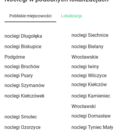
Pobliskie miejscowości
Lokalizacja
noclegi Siechnice
noclegi Długołęka
noclegi Biskupice
noclegi Bielany
Podgórne
Wrocławskie
noclegi Brochów
noclegi Iwiny
noclegi Psary
noclegi Wilczyce
noclegi Kiełczów
noclegi Szymanów
noclegi Kiełczówek
noclegi Kamieniec
Wrocławski
noclegi Domasław
noclegi Smolec
noclegi Ozorzyce
noclegi Tyniec Mały