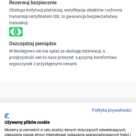
Rezerwuj bezpiecznie
Obsługa instytucji płatniczej, weryfikacja obiektów i ochrona
transmisji certyfikatem SSL to gwarancja bezpieczeństwa
transakcji.
Oszczędzaj pieniądze
W Noclegowo nie ma opłat za obsługę rezerwacji, a
przejrzystość cen to nasz priorytet. Łączymy komfortowy
wypoczynek z przystępnymi cenami.
Dla szukających
Polityka prywatności
Używamy plików cookie
Możemy je zamieścić w celu analizy danych dotyczących odwiedzających,
Dla wynajmujących
ulepszenia naszej strony internetowej, pokazania spersonalizowanych treści i