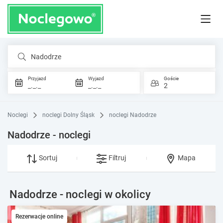
Nadodrze
Przyjazd
Wyjazd
Goście
_._._
_._._
2
Noclegi
noclegi Dolny Śląsk
noclegi Nadodrze
Nadodrze - noclegi
Sortuj
Filtruj
Mapa
Nadodrze - noclegi w okolicy
Rezerwacje online