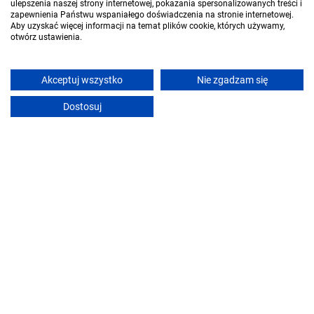
ulepszenia naszej strony internetowej, pokazania spersonalizowanych treści i
Komfortowy apartament w cichej okolicy dla 6 osób
zapewnienia Państwu wspaniałego doświadczenia na stronie internetowej.
Aby uzyskać więcej informacji na temat plików cookie, których używamy,
Wrocław (~3.5 km od Nadodrze)
•
8.4
Bardzo dobry!
otwórz ustawienia.
Bezpłatne anulowanie
Akceptuj wszystko
Nie zgadzam się
Pokaż ceny
Zobacz ofertę
Dostosuj
Rezerwacje online
K3Mhome Hostels&Rooms
Wrocław (~3.9 km od Nadodrze)
•
10
Wyjątkowy!