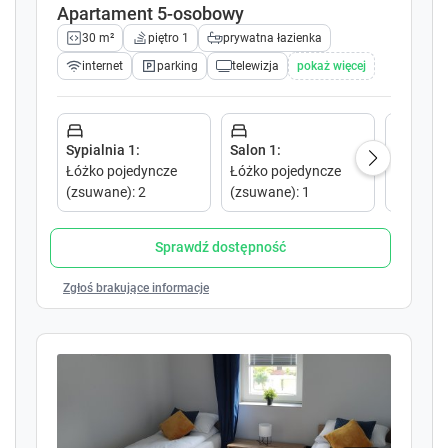
c
c
Apartament 5-osobowy
a
a
30 m²
piętro 1
prywatna łazienka
l
l
e
e
internet
parking
telewizja
pokaż więcej
n
n
d
d
a
a
r
r
Sypialnia 1
:
Salon 1
:
Salon 1
:
a
a
Łóżko pojedyncze
Łóżko pojedyncze
Sofa ro
n
n
(zsuwane)
:
2
(zsuwane)
:
1
podwójn
d
d
s
s
Sprawdź dostępność
e
e
l
l
Zgłoś brakujące informacje
e
e
c
c
t
t
a
a
d
d
a
a
t
t
e
e