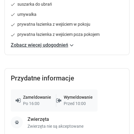
suszarka do ubrań
s
s
9
.
.
umywalka
Pokój 2-osobowy
prywatna łazienka z wejściem w pokoju
10 m²
prywatna łazienka
internet
prywatna łazienka z wejściem poza pokojem
parking
telewizja
lodówka
pokaż więcej
Zobacz więcej udogodnień
Sprawdź dostępność
Zgłoś brakujące informacje
Przydatne informacje
Zameldowanie
Wymeldowanie
Po 16:00
Przed 10:00
Zwierzęta
Zwierzęta nie są akceptowane