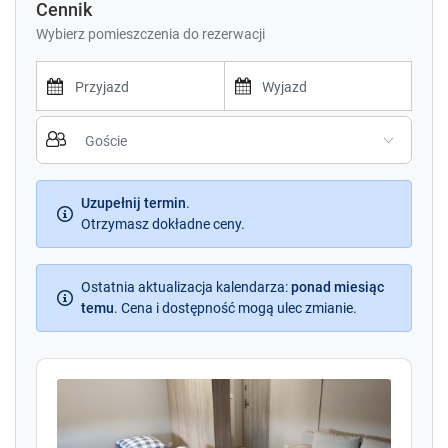
Cennik
Wybierz pomieszczenia do rezerwacji
P
P
r
r
e
e
s
s
s
Uzupełnij termin
.
s
t
Otrzymasz dokładne ceny.
t
h
h
e
e
d
Ostatnia aktualizacja kalendarza
d
:
ponad miesiąc
o
temu
.
Cena i dostępność mogą ulec zmianie.
o
w
w
n
n
a
a
r
r
r
r
o
o