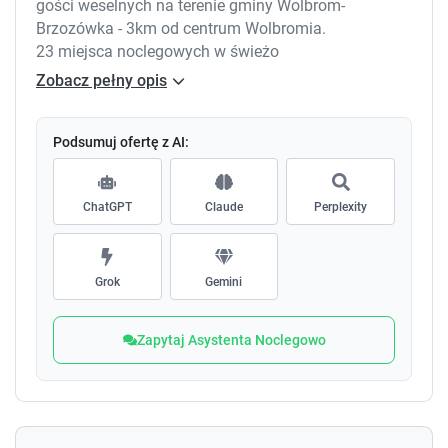
gości weselnych na terenie gminy Wolbrom-
Brzozówka - 3km od centrum Wolbromia.
23 miejsca noclegowych w świeżo
wyremontowanych pokojach i apartamentach.
Zobacz pełny opis
W pokojach: łazienka, kuchnia, telewizor z Netflixem.
Pokoje 2, 3 lub 4 osobowe.
Dostępne również tańsze pokoje dla pracowników z
Podsumuj ofertę z AI:
jedną wspólną łazienką na korytarzu.
Prywatny monitorowany parking.
ChatGPT
Claude
Perplexity
Obiekt monitorowany24h.
Zapraszamy!
Grok
Gemini
Zapytaj Asystenta Noclegowo