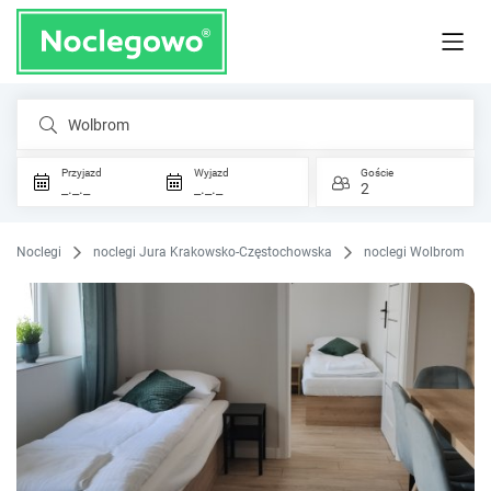
Wolbrom
Przyjazd
Wyjazd
Goście
_._._
_._._
2
Noclegi
noclegi Jura Krakowsko-Częstochowska
noclegi Wolbrom