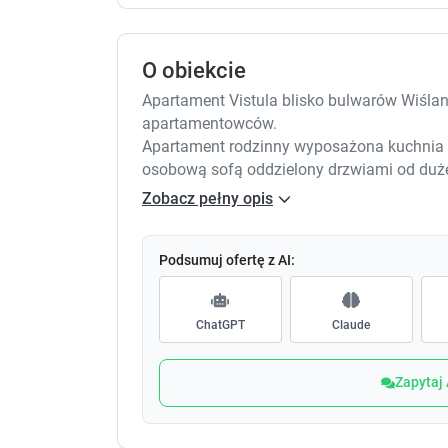
O obiekcie
Apartament Vistula blisko bulwarów Wiśla
apartamentowców.
Apartament rodzinny wyposażona kuchnia i
osobową sofą oddzielony drzwiami od duż
rozkładaną 2 osobową sofą dla max 4 osób 
Zobacz pełny opis
Podsumuj ofertę z AI:
ChatGPT
Claude
Zapytaj