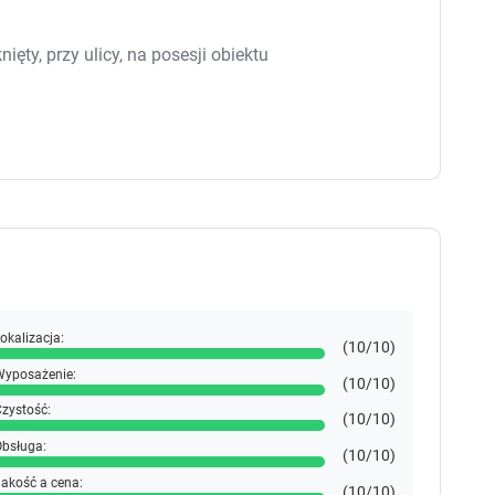
ęty, przy ulicy, na posesji obiektu
okalizacja:
(10/10)
yposażenie:
(10/10)
zystość:
(10/10)
bsługa:
(10/10)
akość a cena:
(10/10)