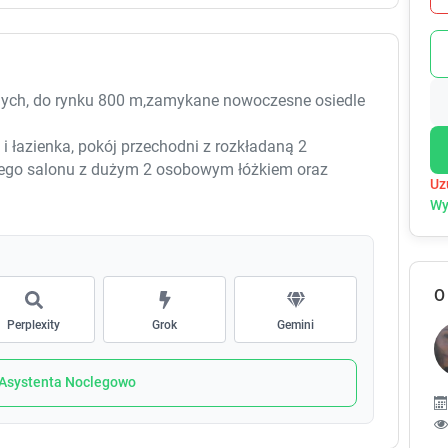
e
e
c
c
a
a
l
l
e
e
nych, do rynku 800 m,zamykane nowoczesne osiedle
n
n
d
d
 łazienka, pokój przechodni z rozkładaną 2
a
a
ego salonu z dużym 2 osobowym łóżkiem oraz
r
r
Uz
dorosłych plus 2 dzieci.
a
a
Wy
n
n
d
d
s
s
e
e
O
l
l
e
e
Perplexity
Grok
Gemini
c
c
t
t
a
a
 Asystenta Noclegowo
d
d
a
a
t
t