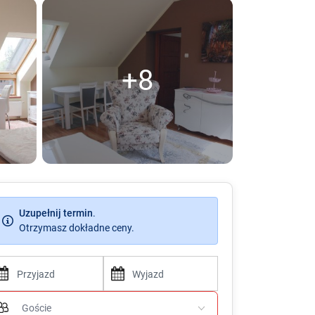
+8
Uzupełnij termin
.
Otrzymasz dokładne ceny.
P
P
r
r