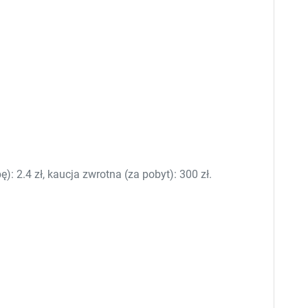
e
e
s
s
.
.
: 2.4 zł, kaucja zwrotna (za pobyt): 300 zł.