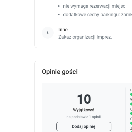
nie wymaga rezerwacji miejsc
dodatkowe cechy parkingu: zamkni
Inne
Zakaz organizacji imprez.
Opinie gości
L
10
W
C
Wyjątkowy!
na podstawie
1
opinii
O
Dodaj opinię
J