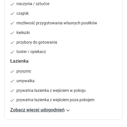
naczynia / sztućce
t
t
c
c
czajnik
u
u
t
t
możliwość przygotowania własnych posiłków
s
s
kieliszki
f
f
o
o
przybory do gotowania
r
r
3
toster / opiekacz
c
c
h
h
Pokój 3-osobowy
Łazienka
a
a
15 m²
prywatna łazienka
internet
n
n
prysznic
telewizor
prysznic
g
g
umywalka
i
i
n
n
prywatna łazienka z wejściem w pokoju
Sprawdź dostępność
g
g
d
d
prywatna łazienka z wejściem poza pokojem
Zgłoś brakujące informacje
a
a
Zobacz więcej udogodnień
t
t
e
e
s
s