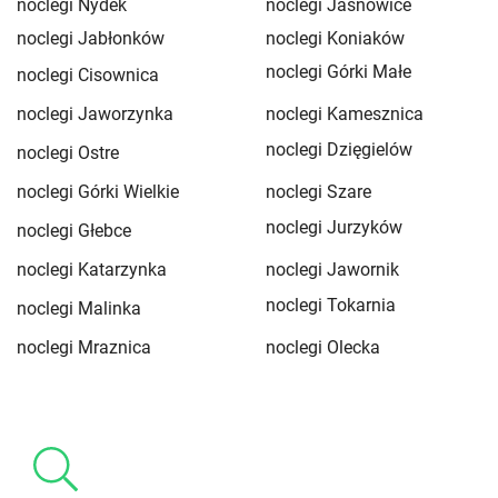
noclegi Nydek
noclegi Jasnowice
noclegi Jabłonków
noclegi Koniaków
noclegi Górki Małe
noclegi Cisownica
noclegi Jaworzynka
noclegi Kamesznica
noclegi Dzięgielów
noclegi Ostre
noclegi Górki Wielkie
noclegi Szare
noclegi Jurzyków
noclegi Głebce
noclegi Katarzynka
noclegi Jawornik
noclegi Tokarnia
noclegi Malinka
noclegi Mraznica
noclegi Olecka