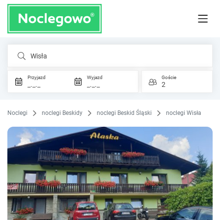
Wisła
Przyjazd
Wyjazd
Goście
_._._
_._._
2
Noclegi
noclegi Beskidy
noclegi Beskid Śląski
noclegi Wisła