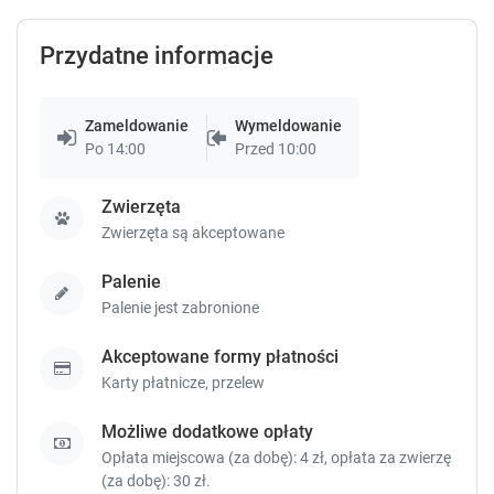
.
.
Przydatne informacje
2
Zameldowanie
Wymeldowanie
Po 14:00
Przed 10:00
Pokój 3-osobowy
15 m²
piętro 1
prywatna łazienka
Zwierzęta
internet
telewizor
prysznic
pokaż więcej
Zwierzęta są akceptowane
Palenie
Sprawdź dostępność
Palenie jest zabronione
Zgłoś brakujące informacje
Akceptowane formy płatności
Karty płatnicze,
przelew
Możliwe dodatkowe opłaty
Opłata miejscowa (za dobę): 4 zł, opłata za zwierzę
(za dobę): 30 zł.