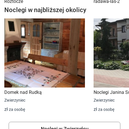
Roztocze
radawa-las-2
Noclegi w najbliższej okolicy
Domek nad Rudką
Noclegi Janina 
Zwierzyniec
Zwierzyniec
zł
zł
za osobę
za osobę
Noclegi w Zwierzyńcu