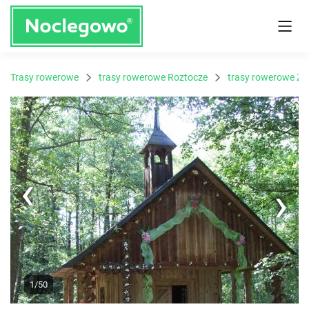
Trasy rowerowe
trasy rowerowe Roztocze
trasy rowerowe Zw
Next
1/50
Previous