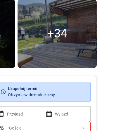
+34
Uzupełnij termin
.
Otrzymasz dokładne ceny.
P
P
r
r