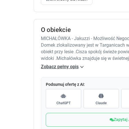
O obiekcie
MICHAŁÓWKA - Jakuzzi - Możliwość Negocjacj
Domek zlokalizowany jest w Targanicach w
obiekt przy lesie .Cisza spokój świeże po
widoki .Michałówka znajduje się w świetnej 
-Kocierz Resort SPA-Karczma,Małpi gaj ,Sto
Zobacz pełny opis
-Czarny Groń Stok Narciarski,Magiczna Osa
-Inwałd Park miniatur, Park dinozaurów twi
-Energylandia Zator największe rollercoaste
Podsumuj ofertę z AI:
-Zatorland Park Ruchomych Dinozaurów - 
-Wadowice miasto Jana Pawła II - 18 min
ChatGPT
Claude
Zapytaj