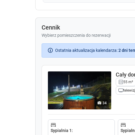
Cennik
Wybierz pomieszczenia do rezerwacji
Ostatnia aktualizacja kalendarza
:
2 dni te
Cały d
55 m²
telewiz
34
Sypialnia 1
:
Sypialn