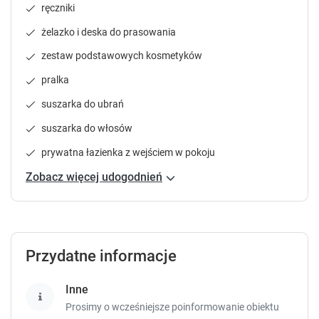
P
P
ręczniki
r
r
e
e
żelazko i deska do prasowania
s
s
zestaw podstawowych kosmetyków
s
s
t
t
pralka
h
h
suszarka do ubrań
e
e
q
q
suszarka do włosów
u
u
e
e
prywatna łazienka z wejściem w pokoju
s
s
Zobacz więcej udogodnień
t
t
i
i
o
o
n
n
m
m
Przydatne informacje
a
a
r
r
k
k
Inne
k
k
Prosimy o wcześniejsze poinformowanie obiektu
e
e