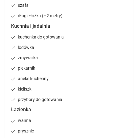
l
l
szafa
e
e
długie łóżka (> 2 metry)
n
n
d
d
Kuchnia i jadalnia
a
a
r
r
kuchenka do gotowania
a
a
lodówka
n
n
d
d
zmywarka
s
s
e
e
piekarnik
l
l
aneks kuchenny
e
e
c
c
kieliszki
t
t
przybory do gotowania
a
a
d
d
Łazienka
a
a
t
t
wanna
e
e
prysznic
.
.