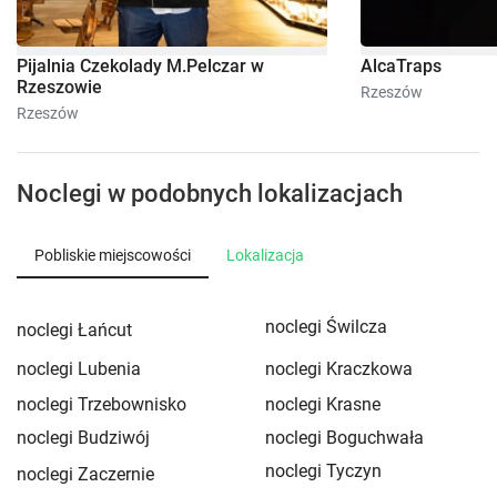
Pijalnia Czekolady M.Pelczar w
AlcaTraps
Rzeszowie
Rzeszów
Rzeszów
Noclegi w podobnych lokalizacjach
Pobliskie miejscowości
Lokalizacja
noclegi Świlcza
noclegi Łańcut
noclegi Lubenia
noclegi Kraczkowa
noclegi Trzebownisko
noclegi Krasne
noclegi Budziwój
noclegi Boguchwała
noclegi Tyczyn
noclegi Zaczernie