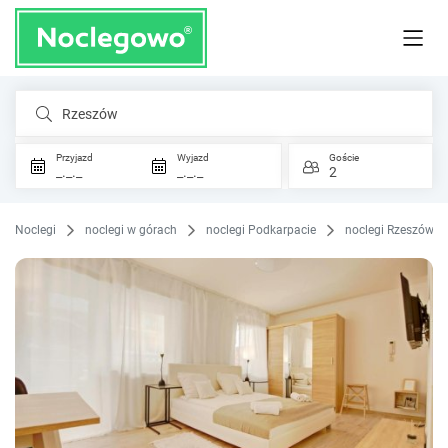
Rzeszów
Przyjazd
Wyjazd
Goście
_._._
_._._
2
Noclegi
noclegi w górach
noclegi Podkarpacie
noclegi Rzeszów