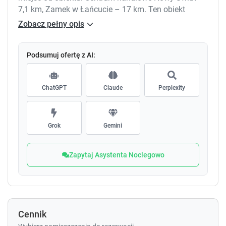
7,1 km, Zamek w Łańcucie – 17 km. Ten obiekt
zbudowany został w 2017 roku i oferuje balkon.
Zobacz pełny opis
Podsumuj ofertę z AI:
ChatGPT
Claude
Perplexity
Grok
Gemini
Zapytaj Asystenta Noclegowo
Cennik