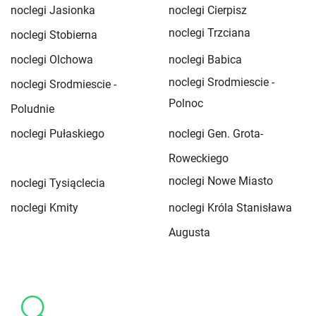
noclegi Jasionka
noclegi Cierpisz
noclegi Trzciana
noclegi Stobierna
noclegi Olchowa
noclegi Babica
noclegi Srodmiescie -
noclegi Srodmiescie -
Polnoc
Poludnie
noclegi Pułaskiego
noclegi Gen. Grota-
Roweckiego
noclegi Nowe Miasto
noclegi Tysiąclecia
noclegi Kmity
noclegi Króla Stanisława
Augusta