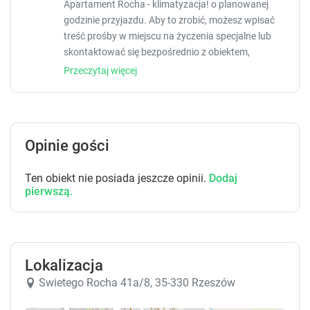
Apartament Rocha - klimatyzacja! o planowanej
y
y
godzinie przyjazdu. Aby to zrobić, możesz wpisać
t
t
treść prośby w miejscu na życzenia specjalne lub
o
o
skontaktować się bezpośrednio z obiektem,
g
g
korzystając z danych kontaktowych widniejących w
e
e
Przeczytaj więcej
potwierdzeniu rezerwacji. W obiekcie obowiązuje
t
t
t
t
zakaz organizowania wieczorów panieńskich,
h
h
kawalerskich itp. Jeśli dokonasz zniszczeń lub
e
e
uszkodzeń w obiekcie w trakcie pobytu, możesz
k
k
Opinie gości
zostać poproszony o wniesienie opłaty do PLN 400
e
e
po wymeldowaniu zgodnie z zasadami
y
y
Ten obiekt nie posiada jeszcze opinii.
Dodaj
dotyczącymi zniszczeń obowiązującymi w tym
b
b
pierwszą.
obiekcie.
o
o
a
a
r
r
d
d
s
s
Lokalizacja
h
h
Swietego Rocha 41a/8, 35-330 Rzeszów
o
o
r
r