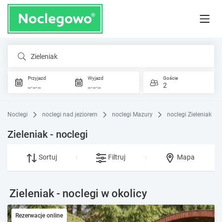
Zieleniak
Przyjazd
Wyjazd
Goście
_._._
_._._
2
Noclegi
noclegi nad jeziorem
noclegi Mazury
noclegi Zieleniak
Zieleniak - noclegi
Sortuj
Filtruj
Mapa
Zieleniak - noclegi w okolicy
Rezerwacje online