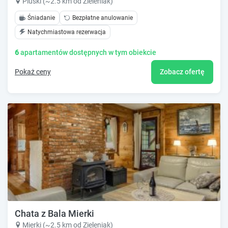
Pluski (~2.5 km od Zieleniak)
Śniadanie
Bezpłatne anulowanie
Natychmiastowa rezerwacja
6
apartamentów dostępnych w tym obiekcie
Pokaż ceny
Zobacz ofertę
Chata z Bala Mierki
Mierki (~2.5 km od Zieleniak)