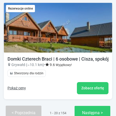
Rezerwacje online
Domki Czterech Braci | 6 osobowe | Cisza, spokój, wi
Grywałd (~10.1 km)
•
9.6
Wyjątkowy!
Stworzony dla rodzin
Pokaż ceny
Zobacz ofertę
Poprzednia
Następna
1 - 20 z 154