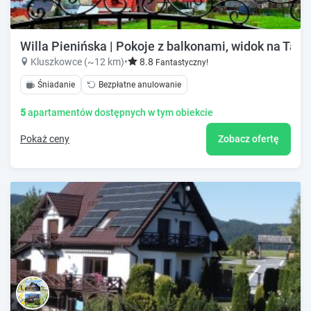
Willa Pienińska | Pokoje z balkonami, widok na Tatry
Kluszkowce (~12 km)
•
8.8
Fantastyczny!
Śniadanie
Bezpłatne anulowanie
5
apartamentów dostępnych w tym obiekcie
Pokaż ceny
Zobacz ofertę