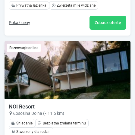
Prywatna łazienka
Zwierzęta mile widziane
Pokaż ceny
Zobacz ofertę
Rezerwacje online
NOI Resort
Łososina Dolna (~11.5 km)
Śniadanie
Bezpłatna zmiana terminu
Stworzony dla rodzin