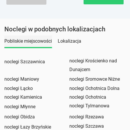
Noclegi w podobnych lokalizacjach
Pobliskie miejscowości
Lokalizacja
noclegi Krościenko nad
noclegi Szczawnica
Dunajcem
noclegi Maniowy
noclegi Sromowce Niżne
noclegi Łącko
noclegi Ochotnica Dolna
noclegi Kamienica
noclegi Ochotnica
noclegi Tylmanowa
noclegi Młynne
noclegi Obidza
noclegi Rzezawa
noclegi Szczawa
noclegi Łazy Brzyńskie