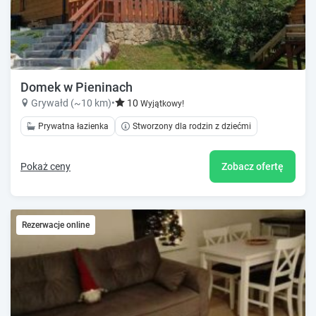
Domek w Pieninach
Grywałd (~10 km)
•
10
Wyjątkowy!
Prywatna łazienka
Stworzony dla rodzin z dziećmi
Pokaż ceny
Zobacz ofertę
Rezerwacje online