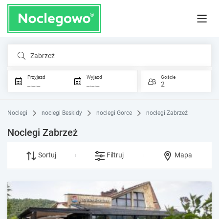
Zabrzeż
Przyjazd
Wyjazd
Goście
_._._
_._._
2
Noclegi
noclegi Beskidy
noclegi Gorce
noclegi Zabrzeż
Noclegi Zabrzeż
Sortuj
Filtruj
Mapa