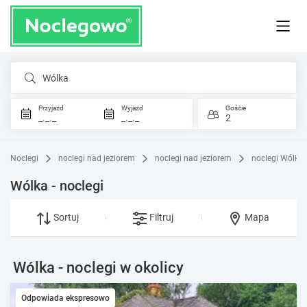
Wólka
Przyjazd
Wyjazd
Goście
_._._
_._._
2
Noclegi
noclegi nad jeziorem
noclegi nad jeziorem
noclegi Wólka
Wólka - noclegi
Sortuj
Filtruj
Mapa
Wólka - noclegi w okolicy
Odpowiada ekspresowo