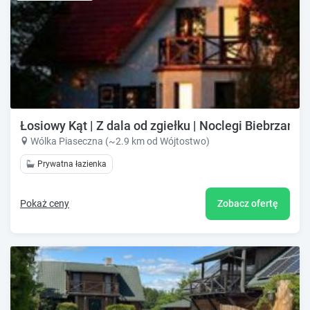
Łosiowy Kąt | Z dala od zgiełku | Noclegi Biebrzańs
Wólka Piaseczna (~2.9 km od Wójtostwo)
Prywatna łazienka
Pokaż ceny
Zobacz ofertę