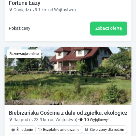
Fortuna Łazy
Goniądz (~5.1 km od Wójtostwo)
Pokaż ceny
Zobacz ofertę
Rezerwacje online
Biebrzańska Gościna z dala od zgiełku, ekologiczne 
Rajgród (~23.9 km od Wójtostwo)
•
10
Wyjątkowy!
Śniadanie
Bezpłatne anulowanie
Stworzony dla rodzin