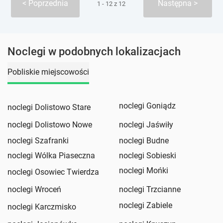
Poprzednia
Następna
1 - 12 z 12
Noclegi w podobnych lokalizacjach
Pobliskie miejscowości
noclegi Goniądz
noclegi Dolistowo Stare
noclegi Dolistowo Nowe
noclegi Jaświły
noclegi Szafranki
noclegi Budne
noclegi Wólka Piaseczna
noclegi Sobieski
noclegi Mońki
noclegi Osowiec Twierdza
noclegi Wroceń
noclegi Trzcianne
noclegi Zabiele
noclegi Karczmisko