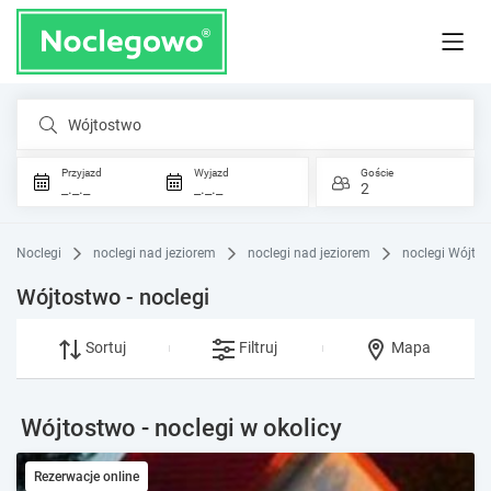
Wójtostwo
Przyjazd
Wyjazd
Goście
_._._
_._._
2
Noclegi
noclegi nad jeziorem
noclegi nad jeziorem
noclegi Wójto
Wójtostwo - noclegi
Sortuj
Filtruj
Mapa
Wójtostwo - noclegi w okolicy
Rezerwacje online