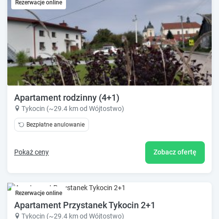
Rezerwacje online
Apartament rodzinny (4+1)
Tykocin (~29.4 km od Wójtostwo)
Bezpłatne anulowanie
Pokaż ceny
Zobacz ofertę
Rezerwacje online
Apartament Przystanek Tykocin 2+1
Tykocin (~29.4 km od Wójtostwo)