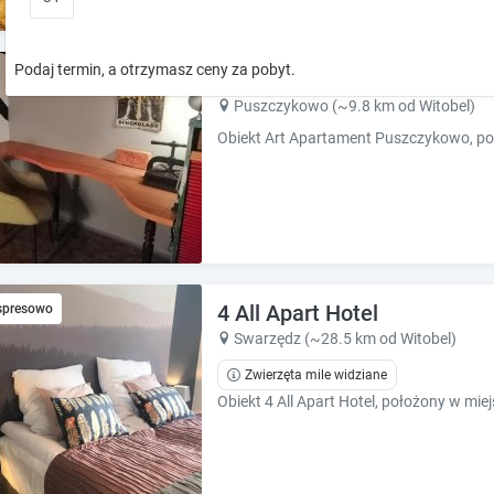
o
o
w
w
k
k
Podaj termin, a otrzymasz ceny za pobyt.
Art Apartament Puszczyko
e
e
y
y
Puszczykowo (~9.8 km od Witobel)
t
t
o
o
i
i
n
n
t
t
e
e
r
r
a
a
4 All Apart Hotel
spresowo
c
c
t
t
Swarzędz (~28.5 km od Witobel)
w
w
Zwierzęta mile widziane
i
i
t
t
h
h
t
t
h
h