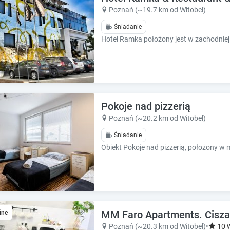
k
k
Poznań (~19.7 km od Witobel)
k
k
e
e
Śniadanie
y
y
t
t
o
o
g
g
e
e
t
t
t
t
Pokoje nad pizzerią
h
h
Poznań (~20.2 km od Witobel)
e
e
k
k
Śniadanie
e
e
y
y
b
b
o
o
a
a
r
r
d
d
MM Faro Apartments. Cisza
ine
s
s
Poznań (~20.3 km od Witobel)
•
10