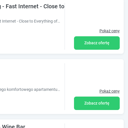
 - Fast Internet - Close to Everything
Obiekt Sunset Studio - Free Parking - Fast Internet - Close to Everything oferuje patio i położony jest w miejscowości Poznań. W pobliżu znajduje
Pokaż ceny
Zobacz ofertę
Zapraszam do odwiedzenia 160 metrowego komfortowego apartamentu Yose, zlokalizowanego w Poznaniu w sąsiedztwie portu lotniczego Poznań-Ławica.
Pokaż ceny
Zobacz ofertę
& Wine Bar