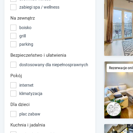
zabiegi spa / wellness
Na zewnątrz
boisko
grill
parking
Bezpieczeństwo i ułatwienia
dostosowany dla niepełnosprawnych
Rezerwacje onl
Pokój
internet
klimatyzacja
Dla dzieci
plac zabaw
Kuchnia i jadalnia