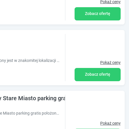
Pokaż ceny
Zobacz ofertę
Obiekt Piper Cytadela Apartament położony jest w znakomitej lokalizacji w dzielnicy Stare Miasto w miejscowości Poznań i oferuje plac zabaw. Odleg
Pokaż ceny
Zobacz ofertę
 Stare Miasto parking gratis
Obiekt Poznan Rents - Apartamenty Stare Miasto parking gratis położony jest w centrum miejscowości Poznań. Oferuje on bezpłatne Wi-Fi oraz bezpł
Pokaż ceny