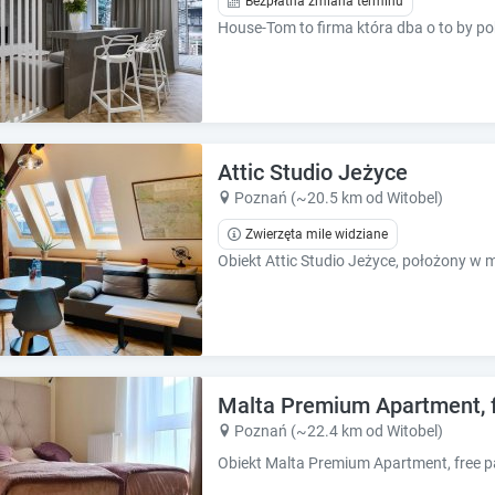
Bezpłatna zmiana terminu
e
e
s
s
.
.
Attic Studio Jeżyce
Poznań (~20.5 km od Witobel)
Zwierzęta mile widziane
Malta Premium Apartment, fre
Poznań (~22.4 km od Witobel)