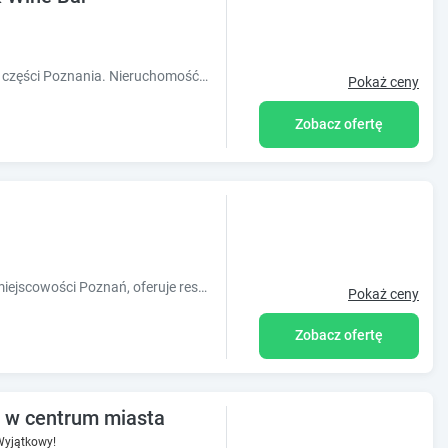
Hotel Ramka położony jest w zachodniej części Poznania. Nieruchomość wyróżnia się nowoczesnym designem zgodnym z najnowszymi trendami, wyjąt
Pokaż ceny
Zobacz ofertę
Obiekt Pokoje nad pizzerią, położony w miejscowości Poznań, oferuje restaurację. Odległość ważnych miejsc od obiektu: Stadion Miejski w Pozn
Pokaż ceny
Zobacz ofertę
 w centrum miasta
Wyjątkowy!