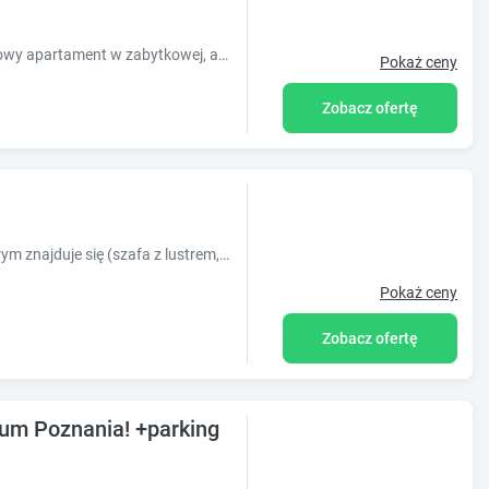
Pragniemy zaoferować Państwu luksusowy apartament w zabytkowej, ale świeżo wyremontowanej, wyposażonej w windę, kamienicy przy ul. Wierzbięcice.
Pokaż ceny
Zobacz ofertę
Na wynajem pokój gościnny nr. 3. w którym znajduje się (szafa z lustrem,TV, biurko ,stolik nocny, podwójne łóżko) pokój jest zamykany na klucz. Dom
Pokaż ceny
Zobacz ofertę
um Poznania! +parking