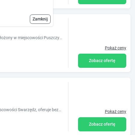
Zamknij
wo
Obiekt Art Apartament Puszczykowo, położony w miejscowości Puszczykowo, oferuje bezpłatne Wi-Fi, klimatyzację, ogród oraz taras. Odległość wa
Pokaż ceny
Zobacz ofertę
Obiekt 4 All Apart Hotel, położony w miejscowości Swarzędz, oferuje bezpłatne Wi-Fi, klimatyzację, ogród oraz sprzęt do grillowania. Odległo?
Pokaż ceny
Zobacz ofertę