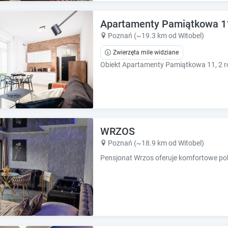
e
e
c
c
Apartamenty Pamiątkowa 11,
a
a
l
l
Poznań (~19.3 km od Witobel)
e
e
Zwierzęta mile widziane
n
n
d
d
a
a
r
r
a
a
n
n
d
d
s
WRZOS
s
e
e
Poznań (~18.9 km od Witobel)
l
l
e
e
c
c
t
t
a
a
d
d
a
a
t
t