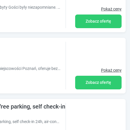
House-Tom to firma która dba o to by pobyty Gości były niezapomniane. Apartamenty mieszczą się samym sercu Poznania są w pełni wyposażone oraz umelowa
Pokaż ceny
Zobacz ofertę
Obiekt Attic Studio Jeżyce, położony w miejscowości Poznań, oferuje bezpłatne Wi-Fi, klimatyzację oraz ogród. Odległość ważnych miejsc od
Pokaż ceny
Zobacz ofertę
e parking, self check-in 24h, air-conditioning
Obiekt Malta Premium Apartment, free parking, self check-in 24h, air-conditioning, położony w dzielnicy Nowe Miasto w miejscowości Poznań, oferuje