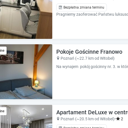
h
h
o
o
Bezpłatna zmiana terminu
r
r
t
t
c
c
u
u
t
t
s
s
f
f
Pokoje Gościnne Franowo
ine
o
o
Poznań (~22.7 km od Witobel)
r
r
c
c
h
h
a
a
n
n
g
g
i
i
n
n
g
g
Apartament DeLuxe w centr
ine
d
d
Poznań (~20.5 km od Witobel)
•
2
a
a
t
t