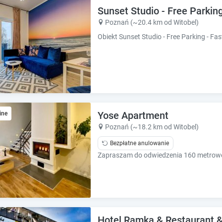
e
e
Sunset Studio - Free Parking
.
.
Poznań (~20.4 km od Witobel)
P
P
r
r
e
e
s
s
s
s
t
t
h
h
e
e
q
q
Yose Apartment
ine
u
u
Poznań (~18.2 km od Witobel)
e
e
s
Bezpłatne anulowanie
s
t
t
i
i
o
o
n
n
m
m
a
a
r
r
Hotel Ramka & Restaurant 