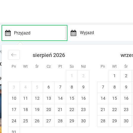
P
P
r
r
egi wielkopolskie
noclegi Witobel
sierpień 2026
wrze
e
e
s
s
oclegi
Pn
Wt
Śr
Cz
Pt
So
Nd
Pn
Wt
Śr
s
s
t
t
1
2
1
2
noclegi w okolicy
h
h
e
e
3
4
5
6
7
8
9
7
8
9
Stylowe Apartamenty Plewi
d
d
10
11
12
13
14
15
o
16
14
15
16
o
Plewiska (~12.9 km od Witobel)
w
w
17
18
19
20
21
22
23
21
22
23
n
n
a
a
24
25
26
27
28
29
30
28
29
30
r
r
r
r
31