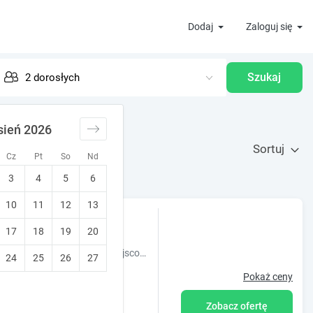
Dodaj
Zaloguj się
Szukaj
sień 2026
Sortuj
Cz
Pt
So
Nd
3
4
5
6
10
11
12
13
ska
17
18
19
20
Obiekt Stylowe Apartamenty Plewiska oferuje zakwaterowanie w miejscowości Plewiska. Odległość ważnych miejsc od obiektu: Stadion Miejski w Poznan
24
25
26
27
Pokaż ceny
Zobacz ofertę