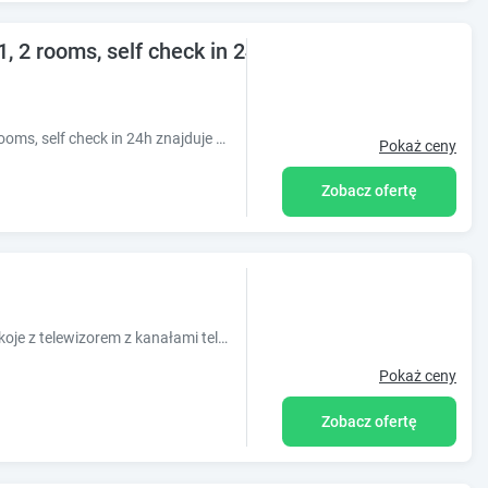
 2 rooms, self check in 24h
Obiekt Apartamenty Pamiątkowa 11, 2 rooms, self check in 24h znajduje się w dzielnicy Wilda w miejscowości Poznań. Odległość ważnych miejsc od
Pokaż ceny
Zobacz ofertę
Pensjonat Wrzos oferuje komfortowe pokoje z telewizorem z kanałami telewizji satelitarnej oraz bezpłatnym bezprzewodowym dostępem do Internetu. Obi
Pokaż ceny
Zobacz ofertę