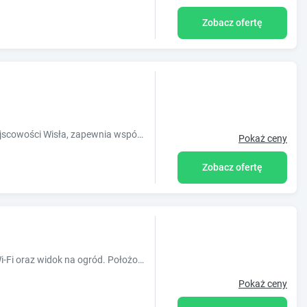
Zobacz ofertę
Obiekt Willa Marmolada, położony w miejscowości Wisła, zapewnia wspólny salon, bezpłatne Wi-Fi i wspólną kuchnię. Odległość ważnych miejs
Pokaż ceny
Zobacz ofertę
Obiekt Przy kominku oferuje bezpłatne Wi-Fi oraz widok na ogród. Położony jest on w miejscowości Wisła. Odległość ważnych miejsc od obiektu:
Pokaż ceny