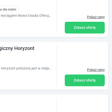
y dla rodzin
Kamratowo w Wiśle znajduje się, tuż pod wyciągiem Nowa Osada.Oferuje domki w szeregu, duży ogród oraz pyszne domowe śniadania z własnymi produktami.
Pokaż ceny
Zobacz ofertę
giczny Horyzont
Obiekt Panorama Loft - Wisła - Magiczny Horyzont położony jest w miejscowości Wisła i oferuje bezpłatne Wi-Fi, klimatyzację, ogród oraz taras.
Pokaż ceny
Zobacz ofertę