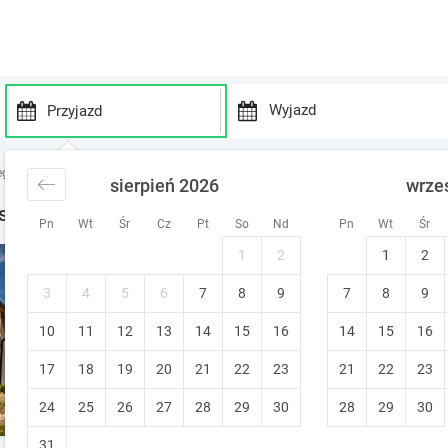
P
P
r
r
egi Beskidy
noclegi Beskid Śląski
noclegi Wisła
sierpień 2026
wrze
e
e
s
s
sła
Pn
Wt
Śr
Cz
Pt
So
Nd
Pn
Wt
Śr
s
s
t
t
1
2
1
2
Osadowe Wzgórze Domki do
h
h
e
e
Wisła
3
4
5
6
7
8
9
7
8
9
d
d
Prywatna łazienka
10
11
12
13
14
15
o
16
14
15
16
o
w
w
17
18
19
20
21
22
23
21
22
23
n
n
a
a
24
25
26
27
28
29
30
28
29
30
r
r
r
r
31