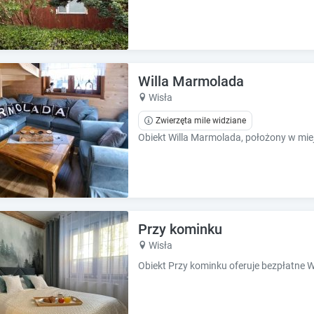
e
e
s
s
.
.
Willa Marmolada
Wisła
Zwierzęta mile widziane
Przy kominku
Wisła