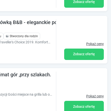
Zobacz ofertę
wką B&B - eleganckie pokoje z widokiem na góry
u
Stworzony dla rodzin
Obiekt wyróżniony prestiżową nagrodą Traveller's Choice 2019. Komfortowe pokoje w nowoczesnym stylu.
Pokaż ceny
Zobacz ofertę
imat gór ,przy szlakach.
Oferujemy pokoje z łazienkami. Do dyspozycji Gości miejsce na grilla lub ognisko. Blisko ośrodka narciarskiego oraz skoczni im. A. Małysza.
Pokaż ceny
Zobacz ofertę