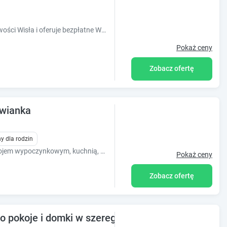
Obiekt U ŹRÓDEŁ znajduje się w miejscowości Wisła i oferuje bezpłatne Wi-Fi, bezpłatny prywatny parking oraz widok na góry. Odległość waż
Pokaż ceny
Zobacz ofertę
awianka
y dla rodzin
Eleganckie apartamenty z sypialnią, pokojem wypoczynkowym, kuchnią, łazienką i balkonem. Przestronny ogród z miejscem na grilla, parking, plac zabaw.
Pokaż ceny
Zobacz ofertę
 pokoje i domki w szeregu, każdy z prywatnym we