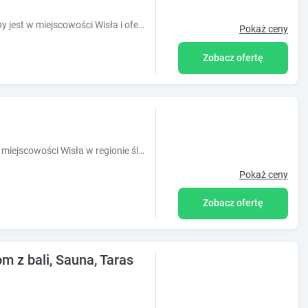
Obiekt 1950wisla Dom w górach położony jest w miejscowości Wisła i oferuje bezpłatne rowery, ogród oraz wspólny salon. Na miejscu zapewniono t
Pokaż ceny
Zobacz ofertę
Obiekt Willa Pod Bukami położony jest w miejscowości Wisła w regionie śląskie i oferuje bezpłatne Wi-Fi, sprzęt do grillowania, ogród oraz be
Pokaż ceny
Zobacz ofertę
 z bali, Sauna, Taras