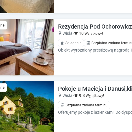
Rezydencja Pod Ochorowiczó
ine
Wisła
•
10
Wyjątkowy!
Śniadanie
Bezpłatna zmiana termin
Pokoje u Macieja i Danusi,kl
ine
Wisła
•
9.8
Wyjątkowy!
Bezpłatna zmiana terminu