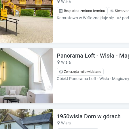
Wisła
e
e
.
.
Bezpłatna zmiana terminu
Stworzon
P
P
r
r
e
e
s
s
s
s
t
t
h
h
Panorama Loft - Wisła - Ma
e
e
Wisła
q
q
u
u
Zwierzęta mile widziane
e
e
s
s
t
t
i
i
o
o
n
n
m
m
1950wisla Dom w górach
a
a
Wisła
r
r