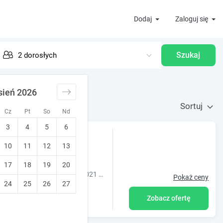
Dodaj
Zaloguj się
Szukaj
sień 2026
Sortuj
Cz
Pt
So
Nd
3
4
5
6
 Wynajęcia
10
11
12
13
17
18
19
20
Ośrodek Osadowe wzgórze to nowe domki całoroczne powstałe w 2021 roku z planem dalszego rozwoju.
Pokaż ceny
24
25
26
27
Zobacz ofertę