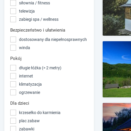
siłownia / fitness
telewizja
zabiegi spa / wellness
Bezpieczeństwo i ułatwienia
dostosowany dla niepełnosprawnych
winda
Pokój
długie łóżka (> 2 metry)
internet
klimatyzacja
ogrzewanie
Dla dzieci
krzesełko do karmienia
plac zabaw
zabawki