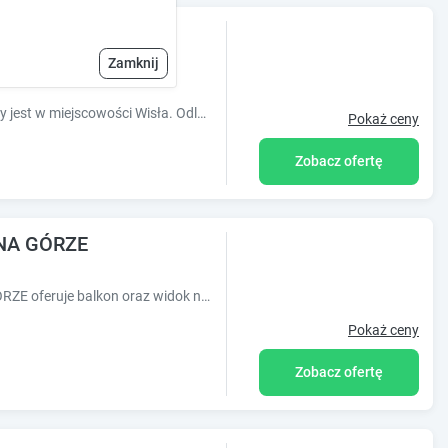
Zamknij
Obiekt Apartament Stacja Wisła położony jest w miejscowości Wisła. Odległość ważnych miejsc od obiektu: Ośrodek narciarski Zagroń Istebna ?
Pokaż ceny
Zobacz ofertę
NA GÓRZE
Obiekt LECH Home APARTAMENT NA GÓRZE oferuje balkon oraz widok na miasto. Do dyspozycji Gości jest również czajnik. Odległość ważnych miejsc o
Pokaż ceny
Zobacz ofertę