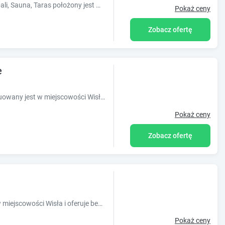
Obiekt Poziomkowy Dom- Wisła, Dom z bali, Sauna, Taras położony jest w miejscowości Wisła i oferuje dostęp do sauny. Odległość ważnych miejs
Pokaż ceny
Zobacz ofertę
e
Obiekt Apartament Wiślańskie Skije usytuowany jest w miejscowości Wisła. Odległość ważnych miejsc od obiektu: Ośrodek narciarski Zagroń Iste
Pokaż ceny
Zobacz ofertę
Obiekt Willa Zielona Kraina znajduje się w miejscowości Wisła i oferuje bezpłatne Wi-Fi, bezpłatny prywatny parking oraz widok na góry. Odległo
Pokaż ceny