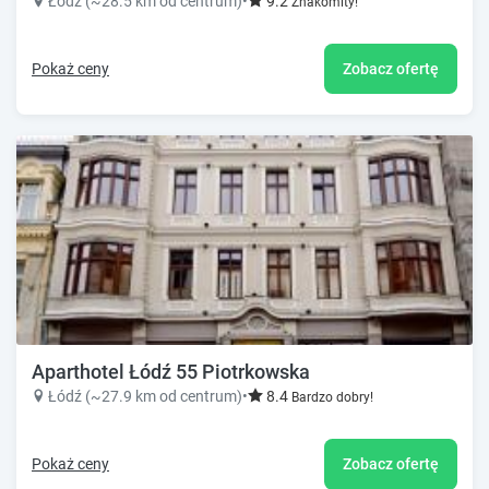
Łódź (~28.5 km od centrum)
•
9.2
Znakomity!
Pokaż ceny
Zobacz ofertę
Aparthotel Łódź 55 Piotrkowska
Łódź (~27.9 km od centrum)
•
8.4
Bardzo dobry!
Pokaż ceny
Zobacz ofertę