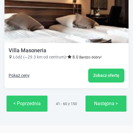
Villa Masoneria
Łódź (~29.3 km od centrum)
•
8.0
Bardzo dobry!
Pokaż ceny
Zobacz ofertę
Poprzednia
Następna
41 - 60 z 150