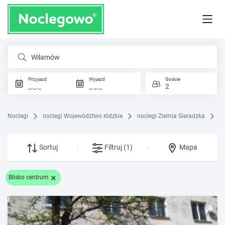
Wilamów
Przyjazd
Wyjazd
Goście
_._._
_._._
2
Noclegi
noclegi Województwo łódzkie
noclegi Ziemia Sieradzka
n
Sortuj
Filtruj
(1)
Mapa
×
Blisko centrum