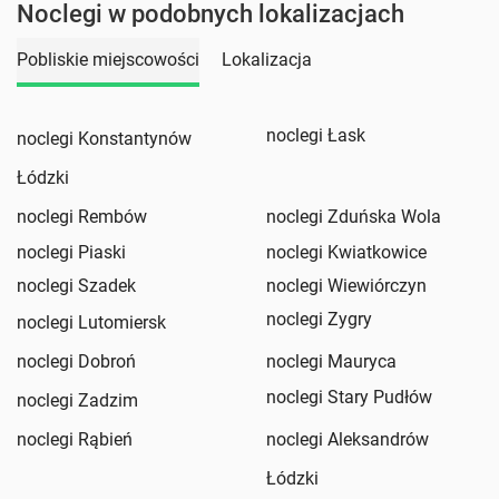
Noclegi w podobnych lokalizacjach
Pobliskie miejscowości
Lokalizacja
noclegi Łask
noclegi Konstantynów
Łódzki
noclegi Rembów
noclegi Zduńska Wola
noclegi Piaski
noclegi Kwiatkowice
noclegi Szadek
noclegi Wiewiórczyn
noclegi Zygry
noclegi Lutomiersk
noclegi Dobroń
noclegi Mauryca
noclegi Stary Pudłów
noclegi Zadzim
noclegi Rąbień
noclegi Aleksandrów
Łódzki