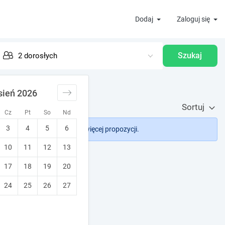
Dodaj
Zaloguj się
Szukaj
sień 2026
Sortuj
Cz
Pt
So
Nd
3
4
5
6
rane filtry, aby zobaczyć więcej propozycji.
10
11
12
13
17
18
19
20
24
25
26
27