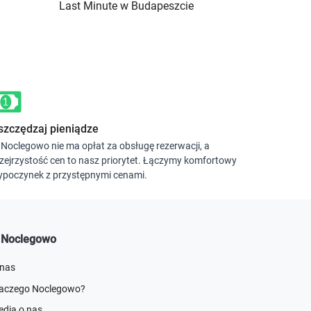
Last Minute w Budapeszcie
Święta i 
szczędzaj pieniądze
Noclegowo nie ma opłat za obsługę rezerwacji, a
zejrzystość cen to nasz priorytet. Łączymy komfortowy
poczynek z przystępnymi cenami.
 Noclegowo
 nas
laczego Noclegowo?
dia o nas