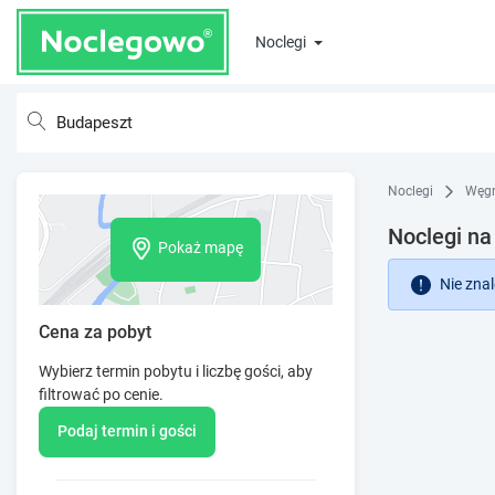
Noclegi
Noclegi
Węg
Noclegi n
Pokaż mapę
Nie zna
Cena za pobyt
Wybierz termin pobytu i liczbę gości, aby
filtrować po cenie.
Podaj termin i gości