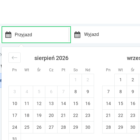
P
P
r
r
ry
noclegi Budapeszt
sierpień 2026
wrze
e
e
s
s
a Wielkanoc w Budapeszcie
Pn
Wt
Śr
Cz
Pt
So
Nd
Pn
Wt
Śr
s
s
t
t
1
2
1
2
leziono pasujących noclegów. Dostosuj kryteria wyszukiwania lub usuń wyb
h
h
e
e
3
4
5
6
7
8
9
7
8
9
d
d
10
11
12
13
14
15
o
16
14
15
16
o
w
w
17
18
19
20
21
22
23
21
22
23
n
n
a
a
24
25
26
27
28
29
30
28
29
30
r
r
r
r
31