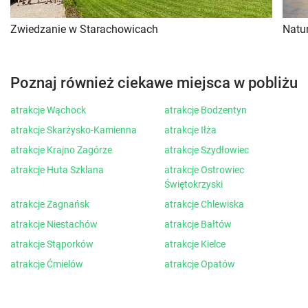
Zwiedzanie w Starachowicach
Natu
Poznaj również ciekawe miejsca w pobliżu
atrakcje Wąchock
atrakcje Bodzentyn
atrakcje Skarżysko-Kamienna
atrakcje Iłża
atrakcje Krajno Zagórze
atrakcje Szydłowiec
atrakcje Huta Szklana
atrakcje Ostrowiec
Świętokrzyski
atrakcje Zagnańsk
atrakcje Chlewiska
atrakcje Niestachów
atrakcje Bałtów
atrakcje Stąporków
atrakcje Kielce
atrakcje Ćmielów
atrakcje Opatów