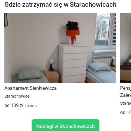
Gdzie zatrzymać się w Starachowicach
Apartament Sienkiewicza
Pensj
Zale
Starachowice
Stara
od 109 zł
za noc
od 1
Noclegi w Starachowicach